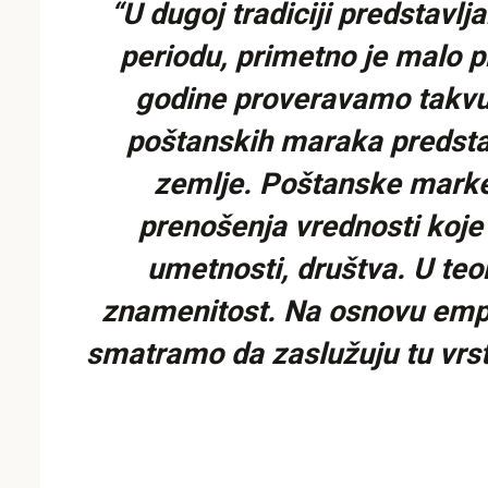
“U dugoj tradiciji predstav
periodu, primetno je malo 
godine proveravamo takvu p
poštanskih maraka predstav
zemlje. Poštanske marke,
prenošenja vrednosti koje
umetnosti, društva. U teo
znamenitost. Na osnovu empir
smatramo da zaslužuju tu vrst