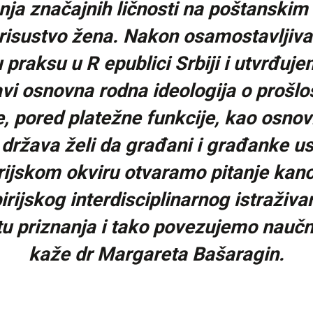
ljanja značajnih ličnosti na poštans
prisustvo žena. Nakon osamostavljiv
raksu u R epublici Srbiji i utvrđuje
i osnovna rodna ideologija o prošlost
 pored platežne funkcije, kao osnovn
 država želi da građani i građanke us
rijskom okviru otvaramo pitanje kanon
ijskog interdisciplinarnog istraživan
u priznanja i tako povezujemo naučn
kaže dr Margareta Bašaragin.