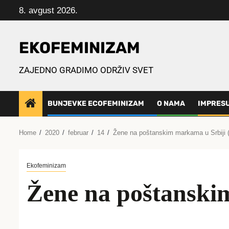
Skip
8. avgust 2026.
to
content
EKOFEMINIZAM
ZAJEDNO GRADIMO ODRŽIV SVET
BUNJEVKE ECOFEMINIZAM
O NAMA
IMPRES
Home
2020
februar
14
Žene na poštanskim markama u Srbiji 
Ekofeminizam
Žene na poštanski