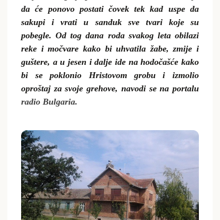
da će ponovo postati čovek tek kad uspe da
sakupi i vrati u sanduk sve tvari koje su
pobegle. Od tog dana roda svakog leta obilazi
reke i močvare kako bi uhvatila žabe, zmije i
guštere, a u jesen i dalje ide na hodočašće kako
bi se poklonio Hristovom grobu i izmolio
oproštaj za svoje grehove, navodi se na portalu
radio Bulgaria.