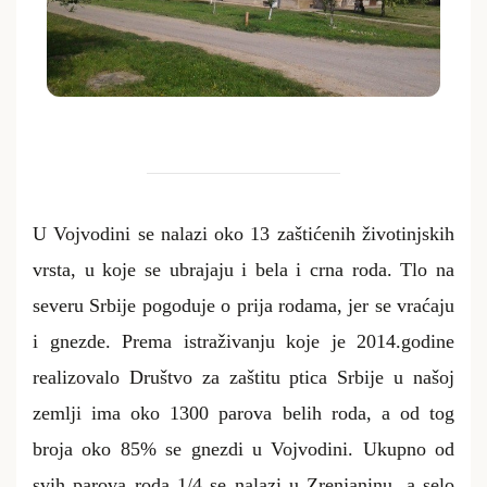
U Vojvodini se nalazi oko 13 zaštićenih životinjskih
vrsta, u koje se ubrajaju i bela i crna roda.
Tlo na
severu Srbije pogoduje
o prija rodama, jer se vraćaju
i gnezde. Prema istraživanju koje je
2014.godine
realizovalo
Društvo za zaštitu
p
tica Srbije u našoj
zemlji ima
oko 1300 parova belih roda, a
od tog
broja
oko 85% se gnezdi u Vojvodini. Ukupno od
svih parova roda 1/4 se nalazi u Zrenjaninu, a selo