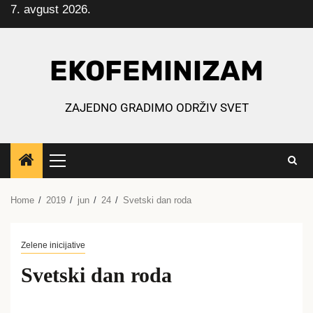
7. avgust 2026.
Skip
to
content
EKOFEMINIZAM
ZAJEDNO GRADIMO ODRŽIV SVET
Primary
Menu
Home
2019
jun
24
Svetski dan roda
Zelene inicijative
Svetski dan roda