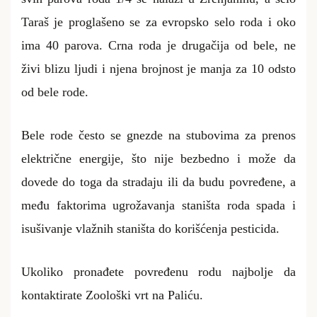
Taraš je proglašeno se za evropsko selo roda i oko
ima 40 parova. Crna roda je drugačija od bele, ne
živi blizu ljudi i njena brojnost je manja za 10 odsto
od bele rode.
B
ele rode često
se
gnezde na stubovima za prenos
električne energije, što nije bezbedno i može da
dovede do toga da stradaju ili da budu povređene
, a
među faktorima ugrožavanja staništa roda
spada i
isušivanje
vlažnih staništa do korišćenja
pesticida
.
Ukoliko pronađete povređenu rodu najbolje da
kontaktirate Zoološki vrt na Paliću.