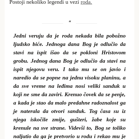
Postoji nekoliko legendi u vezi
roda.
Jedni veruju da je roda nekada bila pobožno
ljudsko biće. Jednoga dana Bog je odlučio da
stavi na ispit išao da se pokloni Hristovom
grobu. Jednog dana Bog je odlučio da stavi na
ispit njegovu veru. I tako mu se on javio i
naredio da se popne na jednu visoku planinu, a
da sve vreme na leđima nosi veliki sanduk u
koji ne sme da zaviri. Krenuo čovek da se penje,
a kada je stao da malo predahne radoznalost ga
je naterala da otvori sanduk. Tog časa su iz
njega iskočile zmije, gušteri, žabe koje su
krenule na sve strane. Videvši to, Bog se toliko
naljutio da ga je pretvorio u rodu i rekao mu je