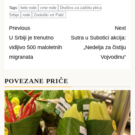
bele rode
crne rode
Društvo za zaštitu ptica
Tags:
Srbije
rode
Zoološki vrt Palić
Previous
Next
U Srbiji je trenutno
Sutra u Subotici akcija:
Post
vidljivo 500 maloletnih
„Nedelja za čistiju
navigation
migranata
Vojvodinu“
POVEZANE PRIČE