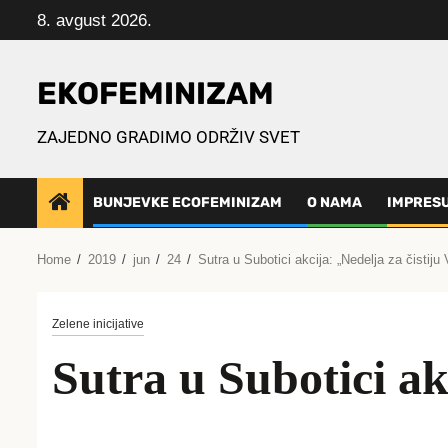
Skip
8. avgust 2026.
to
content
EKOFEMINIZAM
ZAJEDNO GRADIMO ODRŽIV SVET
BUNJEVKE ECOFEMINIZAM
O NAMA
IMPRES
Home
2019
jun
24
Sutra u Subotici akcija: „Nedelja za čistiju
Zelene inicijative
Sutra u Subotici ak