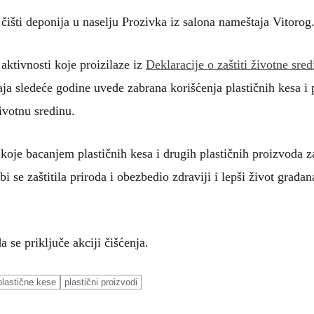
čišti depo
nija u naselju Prozivka iz salona nameštaja Vitorog
aktivnosti koje proizilaze iz
Deklaracije o zaštiti životne sre
ja sledeće godine uvede zabrana korišćenja plastičnih kesa i 
ivotnu sredinu.
, koje bacanjem plastičnih kesa i drugih plastičnih proizvoda
se zaštitila priroda i obezbedio zdraviji i lepši život građana
 se priključe akciji čišćenja.
plastične kese
plastični proizvodi