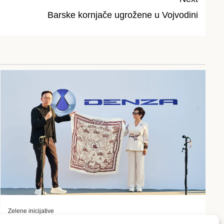
Barske kornjače ugrožene u Vojvodini
Zelene inicijative