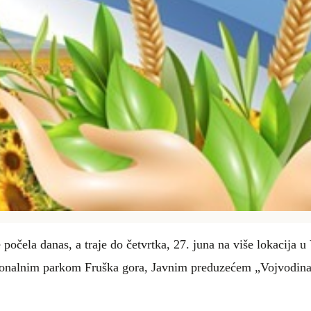
e počela danas, a traje do
četvrtka, 27. juna na više lokacija u
Nacionalnim parkom Fruška gora, Javnim preduzećem „Vojvod