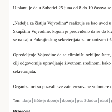
U planu je da u Subotici 25.juna od 8 do 10 časova se 
„
Nedelja za čistiju Vojvodinu“
realizuje se kao
uvod u 
Skupštini Vojvodine, kojom je predviđeno da se do kra
se na sajtu Pokrajinskog sekreterijata za urbanizam i ž
Opredeljenje Vojvodine da se eliminišu ozbiljne štete
cilj odgovornije upravljanje životnom sredinom, kako bi 
sekretarijata.
Organizatori su pozvali sve zainteresovane volontere da
akcija
čišćenje deponije
deponija
grad Subotica
otpad
Tags:
Previous