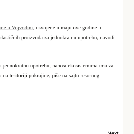
.
dine u Vojvodini,
usvojene u maju ove godine u
plastičnih proizvoda za jednokratnu upotrebu
, navodi
 za jednokratnu upotrebu, nanosi ekosistemima ima za
 na teritoriji pokrajine
, piše na sajtu resornog
Next