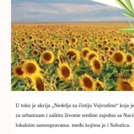
U toku je akcija
„Nedelja za čistiju Vojvodinu“
koja j
za urbanizam i zaštitu životne sredine zajedno sa 
lokalnim samoupravama
. među kojima je i Subotica.