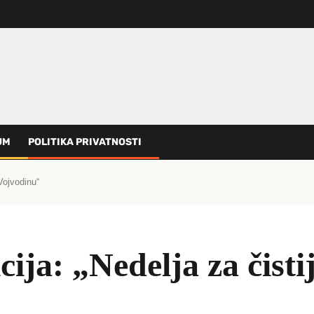
UM
POLITIKA PRIVATNOSTI
 Vojvodinu“
cija: „Nedelja za čist