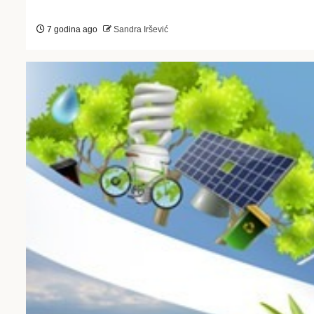
7 godina ago
Sandra Iršević