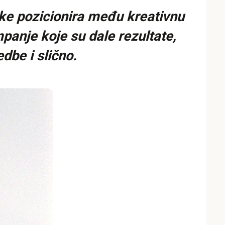
ike pozicionira među kreativnu
panje koje su dale rezultate,
dbe i slično.