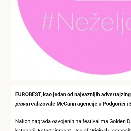
EUROBEST, kao jedan od najvaznijih advertajzin
prava
realizovale McCann agencije u Podgorici i
Nakon nagrada osvojenih na festivalima Golden 
kategoriji Entertainment, Use of Original Composi