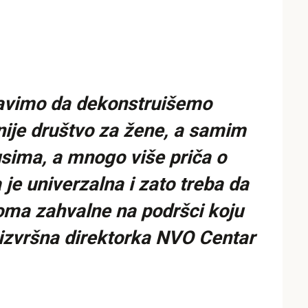
tavimo da dekonstruišemo
ije društvo za žene, a samim
usima, a mnogo više priča o
 je univerzalna i zato treba da
eoma zahvalne na podršci koju
, izvršna direktorka NVO Centar