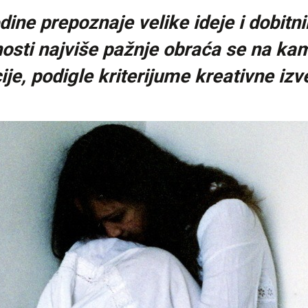
dine prepoznaje velike ideje i dobitn
vnosti najviše pažnje obraća se na kam
ije, podigle kriterijume kreativne izve