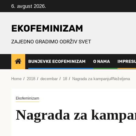
Skip
6. avgust 2026.
to
content
EKOFEMINIZAM
ZAJEDNO GRADIMO ODRŽIV SVET
BUNJEVKE ECOFEMINIZAM
O NAMA
IMPRES
Home
2018
decembar
18
Nagrada za kampanju#Neželjena
Ekofeminizam
Nagrada za kampa