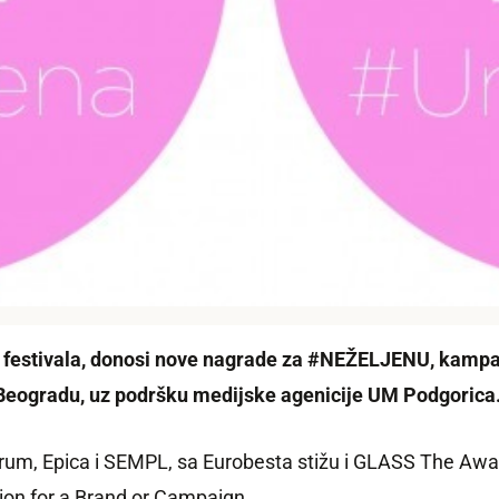
g festivala, donosi nove nagrade za #NEŽELJENU, kampa
 Beogradu, uz podršku medijske agenicije UM Podgorica
Drum, Epica i SEMPL, sa Eurobesta stižu i GLASS The Aw
tion for a Brand or Campaign.