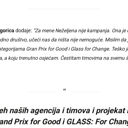
gorica
dodaje:
“Za mene Neželjena nije kampanja. Ona je d
edno društvo, učeći nas da ništa nije nemoguće. Mislim da 
ategorijama Gran Prix for Good i Glass for Change. Teško j
ava, a koju trenutno osjećam. Čestitam timovima na svemu 
naših agencija i timova i projekat 
 Grand Prix for Good i GLASS: For Cha