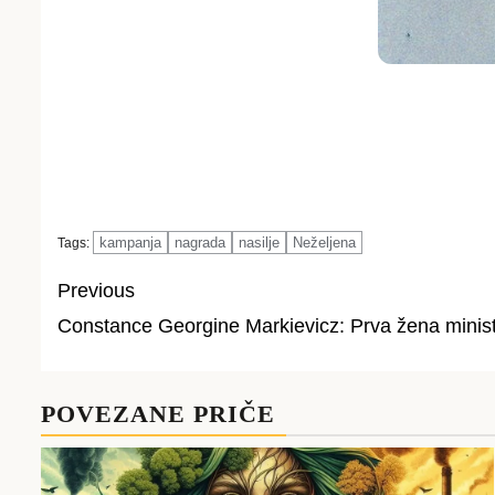
kampanja
nagrada
nasilje
Neželjena
Tags:
Previous
Constance Georgine Markievicz: Prva žena minis
Post
navigation
POVEZANE PRIČE