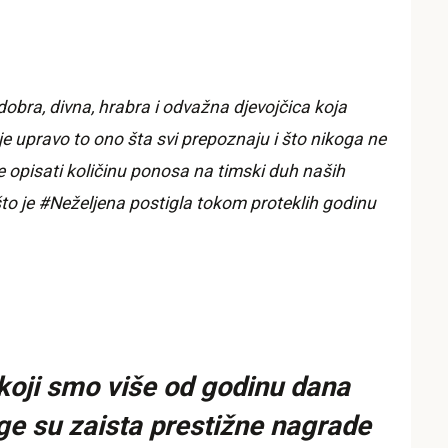
obra, divna, hrabra i odvažna djevojčica koja
je upravo to ono šta svi prepoznaju i što nikoga ne
e opisati količinu ponosa na timski duh naših
što je #Neželjena postigla tokom proteklih godinu
koji smo više od godinu dana
nge su zaista prestižne nagrade