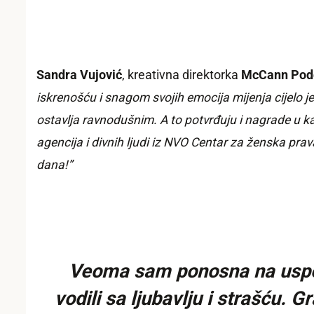
Sandra Vujović
, kreativna direktorka
McCann Pod
iskrenošću i snagom svojih emocija mijenja cijelo j
ostavlja ravnodušnim. A to potvrđuju i nagrade u k
agencija i divnih ljudi iz NVO Centar za ženska pr
dana!”
Veoma sam ponosna na uspeh 
vodili sa ljubavlju i strašću.