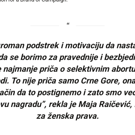
groman podstrek i motivaciju da nas
a se borimo za pravednije i bezbjedn
e najmanje priča o selektivnim abort
di. To nije priča samo Crne Gore, ona
e način da to postignemo i zato smo v
 ovu nagradu”
, rekla je Maja Raičević
za ženska prava.