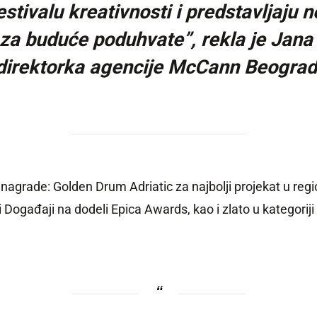
tivalu kreativnosti i predstavljaju n
 za buduće poduhvate”
, rekla je Jan
direktorka agencije McCann Beograd
nagrade: Golden Drum Adriatic za najbolji projekat u region
ji Događaji na dodeli Epica Awards, kao i zlato u kategor