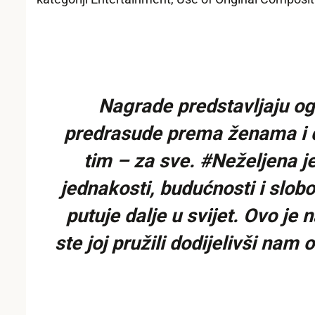
Nagrade predstavljaju o
predrasude prema ženama i d
tim – za sve. #Neželjena j
jednakosti, budućnosti i slobo
putuje dalje u svijet. Ovo j
ste joj pružili dodijelivši nam