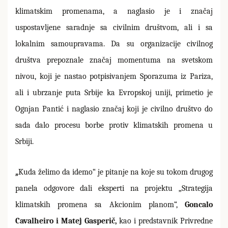
klimatskim promenama, a naglasio je i značaj
uspostavljene saradnje sa civilnim društvom, ali i sa
lokalnim samoupravama. Da su organizacije civilnog
društva prepoznale značaj momentuma na svetskom
nivou, koji je nastao potpisivanjem Sporazuma iz Pariza,
ali i ubrzanje puta Srbije ka Evropskoj uniji, primetio je
Ognjan Pantić i naglasio značaj koji je civilno društvo do
sada dalo procesu borbe protiv klimatskih promena u
Srbiji.
„
Kuda želimo da idemo“ je pitanje na koje su tokom drugog
panela odgovore dali eksperti na projektu „Strategija
klimatskih promena sa Akcionim planom“,
Goncalo
Cavalheiro i Matej Gasperič,
kao i predstavnik Privredne