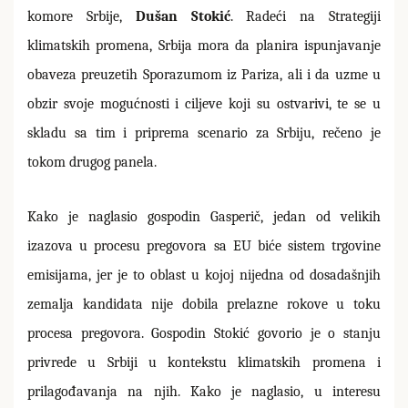
komore Srbije,
Dušan Stokić
. Radeći na Strategiji
klimatskih promena, Srbija mora da planira ispunjavanje
obaveza preuzetih Sporazumom iz Pariza, ali i da uzme u
obzir svoje mogućnosti i ciljeve koji su ostvarivi, te se u
skladu sa tim i priprema scenario za Srbiju, rečeno je
tokom drugog panela.
Kako je naglasio gospodin Gasperič, jedan od velikih
izazova u procesu pregovora sa EU biće sistem trgovine
emisijama, jer je to oblast u kojoj nijedna od dosadašnjih
zemalja kandidata nije dobila prelazne rokove u toku
procesa pregovora. Gospodin Stokić govorio je o stanju
privrede u Srbiji u kontekstu klimatskih promena i
prilagođavanja na njih. Kako je naglasio, u interesu