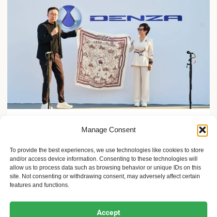
Zelene inicijative
Manage Consent
FLASH Charging: Šta znači punjenje baterije od 9
minuta?
To provide the best experiences, we use technologies like cookies to store
and/or access device information. Consenting to these technologies will
2 meseca ago
Sandra Iršević
allow us to process data such as browsing behavior or unique IDs on this
site. Not consenting or withdrawing consent, may adversely affect certain
features and functions.
Ekofeminizam
Ekologija i održivost
Kultura i umetnost
Accept