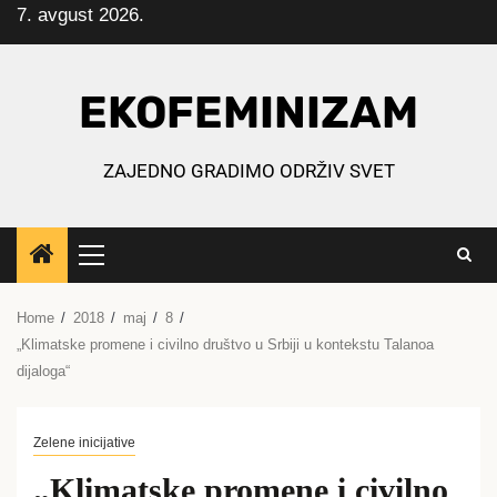
7. avgust 2026.
Skip
to
content
EKOFEMINIZAM
ZAJEDNO GRADIMO ODRŽIV SVET
Primary
Menu
Home
2018
maj
8
„Klimatske promene i civilno društvo u Srbiji u kontekstu Talanoa
dijaloga“
Zelene inicijative
„Klimatske promene i civilno