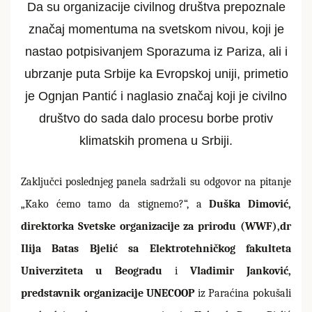
Da su organizacije civilnog društva prepoznale
značaj momentuma na svetskom nivou, koji je
nastao potpisivanjem Sporazuma iz Pariza, ali i
ubrzanje puta Srbije ka Evropskoj uniji, primetio
je Ognjan Pantić i naglasio značaj koji je civilno
društvo do sada dalo procesu borbe protiv
klimatskih promena u Srbiji.
Zaključci poslednjeg panela sadržali su odgovor na pitanje
„Kako ćemo tamo da stignemo?“, a
Duška Dimović,
direktorka Svetske organizacije za prirodu (WWF),
dr
Ilija Batas Bjelić sa Elektrotehničkog fakulteta
Univerziteta u Beogradu
i
Vladimir Janković,
predstavnik organizacije UNECOOP
iz Paraćina pokušali