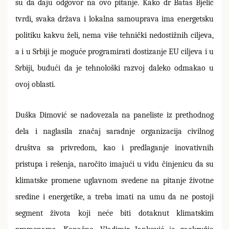
su da daju odgovor na ovo pitanje. Kako dr Batas Bjelić
tvrdi, svaka država i lokalna samouprava ima energetsku
politiku kakvu želi, nema više tehnički nedostižnih ciljeva,
a i u Srbiji je moguće programirati dostizanje EU ciljeva i u
Srbiji, budući da je tehnološki razvoj daleko odmakao u
ovoj oblasti.
Duška Dimović se nadovezala na paneliste iz prethodnog
dela i naglasila značaj saradnje organizacija civilnog
društva sa privredom, kao i predlaganje inovativnih
pristupa i rešenja, naročito imajući u vidu činjenicu da su
klimatske promene uglavnom svedene na pitanje životne
sredine i energetike, a treba imati na umu da ne postoji
segment života koji neće biti dotaknut klimatskim