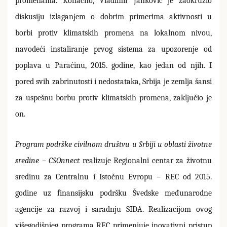
promenama. Konačno, Vladimir Janković je zaokružio
diskusiju izlaganjem o dobrim primerima aktivnosti u
borbi protiv klimatskih promena na lokalnom nivou,
navodeći instaliranje prvog sistema za upozorenje od
poplava u Paraćinu, 2015. godine, kao jedan od njih. I
pored svih zabrinutosti i nedostataka, Srbija je zemlja šansi
za uspešnu borbu protiv klimatskih promena, zaključio je
on.
Program podrške civilnom društvu u Srbiji u oblasti životne
sredine – CSOnnect
realizuje Regionalni centar za životnu
sredinu za Centralnu i Istočnu Evropu – REC od 2015.
godine uz finansijsku podršku Švedske međunarodne
agencije za razvoj i saradnju SIDA. Realizacijom ovog
višegodišnjeg programa REC primenjuje inovativni pristup