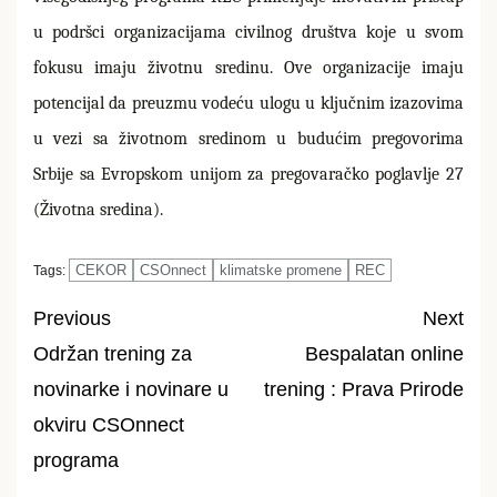
u podršci organizacijama civilnog društva koje u svom
fokusu imaju životnu sredinu. Ove organizacije imaju
potencijal da preuzmu vodeću ulogu u ključnim izazovima
u vezi sa životnom sredinom u budućim pregovorima
Srbije sa Evropskom unijom za pregovaračko poglavlje 27
(Životna sredina).
CEKOR
CSOnnect
klimatske promene
REC
Tags:
Previous
Next
Održan trening za
Bespalatan online
Post
novinarke i novinare u
trening : Prava Prirode
navigation
okviru CSOnnect
programa