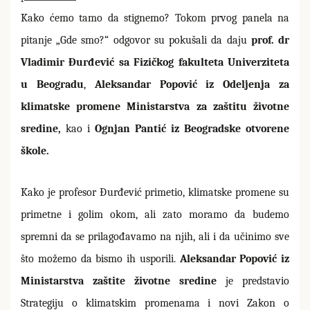
Kako ćemo tamo da stignemo? Tokom prvog panela na
pitanje „Gde smo?“ odgovor su pokušali da daju
prof. dr
Vladimir Đurđević sa Fizičkog fakulteta Univerziteta
u Beogradu
,
Aleksandar Popović iz Odeljenja za
klimatske promene Ministarstva za zaštitu životne
sredine,
kao i
Ognjan Pantić iz Beogradske otvorene
škole.
Kako je profesor Đurđević primetio, klimatske promene su
primetne i golim okom, ali zato moramo da budemo
spremni da se prilagođavamo na njih, ali i da učinimo sve
što možemo da bismo ih usporili.
Aleksandar Popović iz
Ministarstva zaštite životne sredine
je predstavio
Strategiju o klimatskim promenama i novi Zakon o