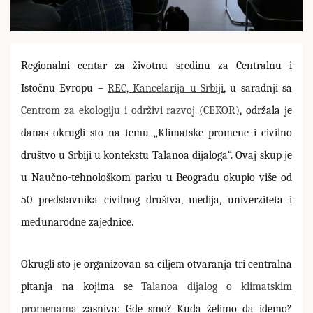
Regionalni centar za životnu sredinu za Centralnu i
Istočnu Evropu –
REC, Kancelarija u Srbiji
, u saradnji sa
Centrom za ekologiju i održivi razvoj (CEKOR)
, održala je
danas okrugli sto na temu „Klimatske promene i civilno
društvo u Srbiji u kontekstu Talanoa dijaloga“. Ovaj skup je
u Naučno-tehnološkom parku u Beogradu okupio više od
50 predstavnika civilnog društva, medija, univerziteta i
međunarodne zajednice.
Okrugli sto je organizovan sa ciljem otvaranja tri centralna
pitanja na kojima se
Talanoa dijalog o klimatskim
promenama
zasniva: Gde smo? Kuda želimo da idemo?