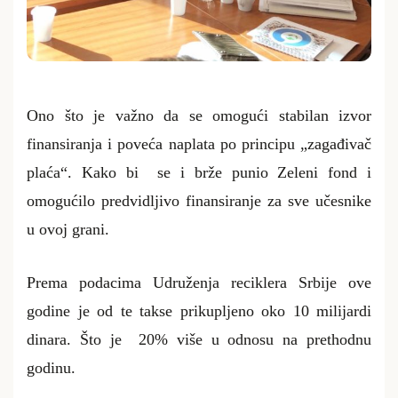
Ono što je važno da se omogući stabilan izvor
finansiranja i poveća naplata po principu „zagađivač
plaća“. Kako bi se i brže punio Zeleni fond i
omogućilo predvidljivo finansiranje za sve učesnike
u ovoj grani.
Prema podacima Udruženja reciklera Srbije ove
godine je od te takse prikupljeno oko
10 milijardi
dinara. Što je
20%
više u odnosu na prethodnu
godinu.