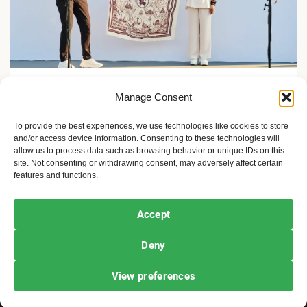
Zelene inicijative
Manage Consent
FLASH Charging: Šta znači punjenje baterije od 9
minuta?
To provide the best experiences, we use technologies like cookies to store
and/or access device information. Consenting to these technologies will
2 meseca ago
Sandra Iršević
allow us to process data such as browsing behavior or unique IDs on this
site. Not consenting or withdrawing consent, may adversely affect certain
features and functions.
Ekofeminizam
Ekologija i održivost
Kultura i umetnost
Accept
Projekti i Društvo
Deny
Copyright © All rights reserved.
|
Newsphere
by AF
View preferences
themes.