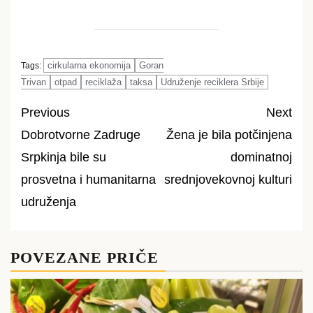
cirkularna ekonomija
Goran
Tags:
Trivan
otpad
reciklaža
taksa
Udruženje reciklera Srbije
Previous
Next
Dobrotvorne Zadruge
Žena je bila potčinjena
Post
Srpkinja bile su
dominatnoj
navigation
prosvetna i humanitarna
srednjovekovnoj kulturi
udruženja
POVEZANE PRIČE