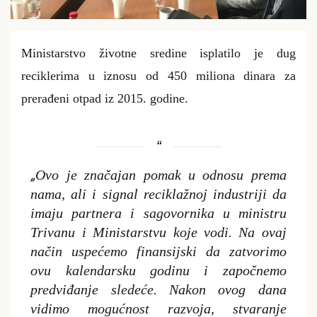
Ministarstvo životne sredine isplatilo je dug
reciklerima u iznosu od 450 miliona dinara za
prerađeni otpad iz 2015. godine.
„
Ovo je značajan pomak u odnosu prema
nama, ali i signal reciklažnoj industriji da
imaju partnera i sagovornika u ministru
Trivanu i Ministarstvu koje vodi. Na ovaj
način uspećemo finansijski da zatvorimo
ovu kalendarsku godinu i započnemo
predviđanje sledeće. Nakon ovog dana
vidimo
mo
gućnost
razvoja, stvaranje