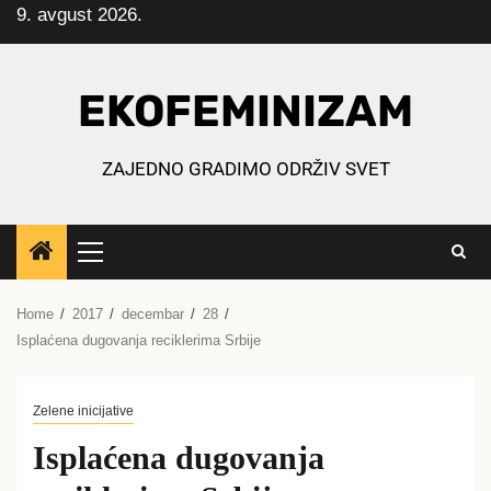
9. avgust 2026.
Skip
to
content
EKOFEMINIZAM
ZAJEDNO GRADIMO ODRŽIV SVET
Primary
Menu
Home
2017
decembar
28
Isplaćena dugovanja reciklerima Srbije
Zelene inicijative
Isplaćena dugovanja