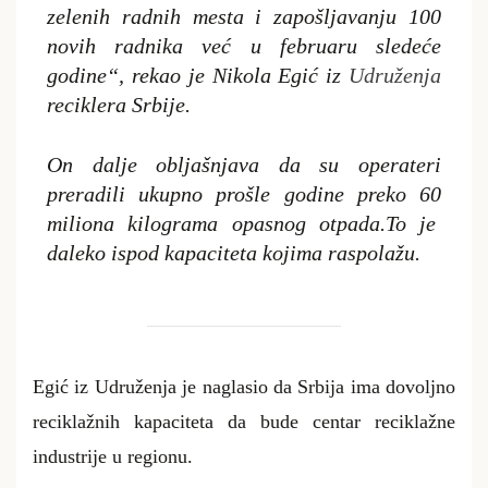
zelenih radnih mesta i zapošljavanju
100
novih radnika
ve
ć u februaru sledeće
godine
“, rekao je
Nikola Egić iz
Udru
ž
enja
reciklera Srbije.
On dalje obljašnjava da su
operateri
preradili ukupno prošle godine preko 60
miliona kilograma opasnog otpada.To je
daleko ispod kapaciteta kojima raspolažu.
Egić
iz Udruženja je naglasio da Srbija ima dovoljno
reciklažnih kapaciteta da bude centar reciklažne
industrije u regionu.