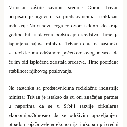
Ministar zaštite životne sredine Goran Trivan
potpisao je ugovore sa predstavnicima reciklažne
industrije.Na osnovu čega će ovom sektoru do kraja
godine biti isplaćena podsticajna sredstva. Time je
ispunjena najava ministra Trivana data na sastanku
sa reciklerima održanom početkom ovog meseca da
će im biti isplaćena zaostala sredstva. Time podržana
stabilnost njihovog poslovanja.
Na sastanku sa predstavnicima reciklažne industrije
ministar Trivan je istakao da su oni značajan partner
u naporima da se u Srbiji razvije cirkularna
ekonomija.Odnosno da se održivim upravljanjem
otpadom ojača zelena ekonomija i ukupan privredni