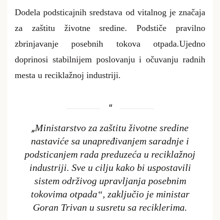
Dodela podsticajnih sredstava od vitalnog je značaja
za zaštitu životne sredine. Podstiče pravilno
zbrinjavanje posebnih tokova otpada.Ujedno
doprinosi stabilnijem poslovanju i očuvanju radnih
mesta u reciklažnoj industriji.
„
Ministarstvo za zaštitu životne sredine
nastaviće sa unapređivanjem saradnje i
podsticanjem rada preduzeća u reciklažnoj
industriji. Sve u cilju kako bi uspostavili
sistem održivog upravljanja posebnim
tokovima otpada“, zaključio je ministar
Goran Trivan u susretu sa reciklerima.