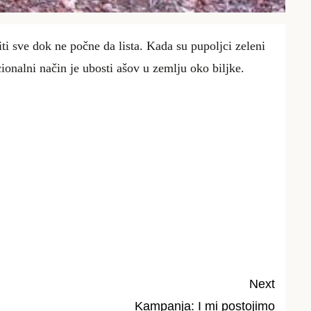
ti sve dok ne počne da lista. Kada su pupoljci zeleni
cionalni način je ubosti ašov u zemlju oko biljke.
Next
Kampanja: I mi postojimo