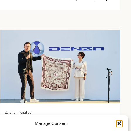
Zelene inicijative
FLASH Charging: Šta znači punjenje baterije od 9
Manage Consent
minuta?