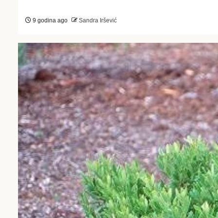
9 godina ago
Sandra Iršević