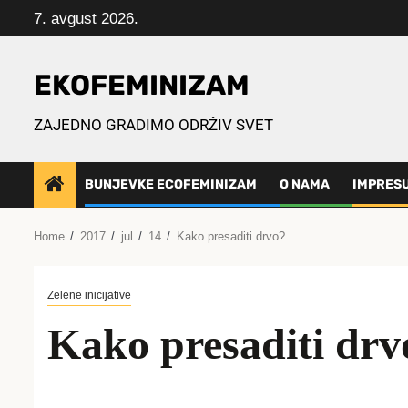
Skip
7. avgust 2026.
to
content
EKOFEMINIZAM
ZAJEDNO GRADIMO ODRŽIV SVET
BUNJEVKE ECOFEMINIZAM
O NAMA
IMPRES
Home
2017
jul
14
Kako presaditi drvo?
Zelene inicijative
Kako presaditi drv