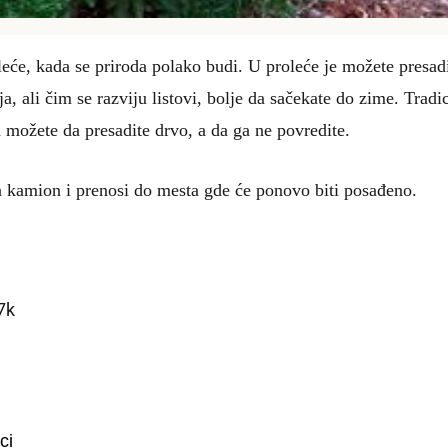
eće, kada se priroda polako budi. U proleće je možete presadi
a, ali čim se razviju listovi, bolje da sačekate do zime. Tradi
ožete da presadite drvo, a da ga ne povredite.
a kamion i prenosi do mesta gde će ponovo biti posađeno.
7k
ci