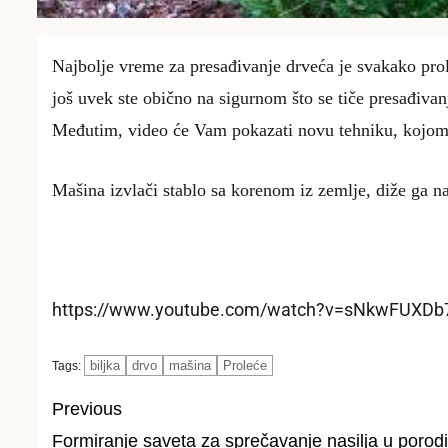
Najbolje vreme za presađivanje drveća je svakako prol
još uvek ste obično na sigurnom što se tiče presađivanj
Međutim, video će Vam pokazati novu tehniku, kojom m
Mašina izvlači stablo sa korenom iz zemlje, diže ga n
https://www.youtube.com/watch?v=sNkwFUXDb
biljka
drvo
mašina
Proleće
Tags:
Previous
Formiranje saveta za sprečavanje nasilja u porodi