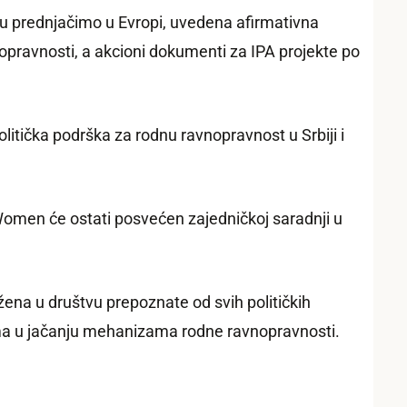
u prednjačimo u Evropi, uvedena afirmativna
pravnosti, a akcioni dokumenti za IPA projekte po
litička podrška za rodnu ravnopravnost u Srbiji i
UN Women će ostati posvećen zajedničkoj saradnji u
žena u društvu prepoznate od svih političkih
ama u jačanju mehanizama rodne ravnopravnosti.