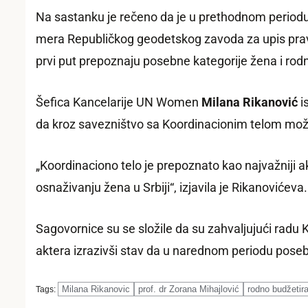
Na sastanku je rečeno da je u prethodnom period
mera Republičkog geodetskog zavoda za upis prava
prvi put prepoznaju posebne kategorije žena i rodno
Šefica Kancelarije UN Women
Milana Rikanović
i
da kroz savezništvo sa Koordinacionim telom može
„Koordinaciono telo je prepoznato kao najvažniji ak
osnaživanju žena u Srbiji“, izjavila je Rikanovićeva.
Sagovornice su se složile da su zahvalјujući radu 
aktera izrazivši stav da u narednom periodu pos
Milana Rikanovic
prof. dr Zorana Mihajlović
rodno budžetir
Tags: