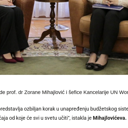
 prof. dr Zorane Mihajlović i šefice Kancelarije UN Wo
edstavlјa ozbilјan korak u unapređenju budžetskog siste
a od koje će svi u svetu učiti“, istakla je
Mihajlovićeva.