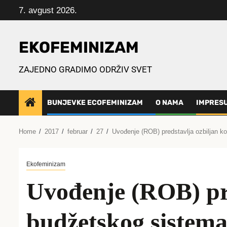
Skip
7. avgust 2026.
to
content
EKOFEMINIZAM
ZAJEDNO GRADIMO ODRŽIV SVET
BUNJEVKE ECOFEMINIZAM
O NAMA
IMPRES
Home
2017
februar
27
Uvođenje (ROB) predstavlјa ozbilјan k
Ekofeminizam
Uvođenje (ROB) pr
budžetskog sistema