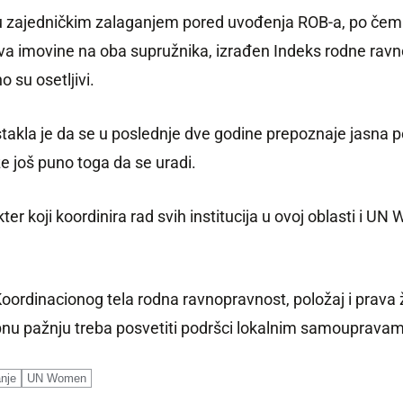
u zajedničkim zalaganjem pored uvođenja ROB-a, po čem
 imovine na oba supružnika, izrađen Indeks rodne ravno
 su osetlјivi.
stakla je da se u poslednje dve godine prepoznaje jasna po
 još puno toga da se uradi.
ter koji koordinira rad svih institucija u ovoj oblasti i 
Koordinacionog tela rodna ravnopravnost, položaj i prava 
ebnu pažnju treba posvetiti podršci lokalnim samouprav
anje
UN Women