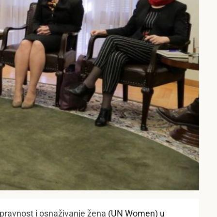
opravnost i osnaživanje žena
(UN Women) u