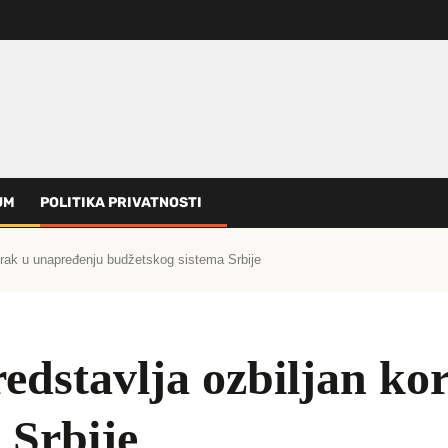
UM
POLITIKA PRIVATNOSTI
orak u unapređenju budžetskog sistema Srbije
edstavlјa ozbilјan ko
 Srbije