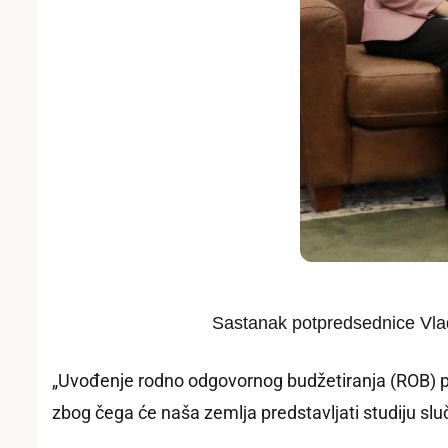
Sastanak potpredsednice Vlade
„Uvođenje rodno odgovornog budžetiranja (ROB) pr
zbog čega će naša zemlјa predstavlјati studiju slučaj