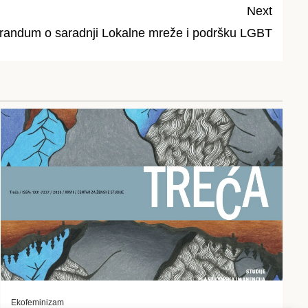
Next
randum o saradnji Lokalne mreže i podršku LGBT
Ekofeminizam