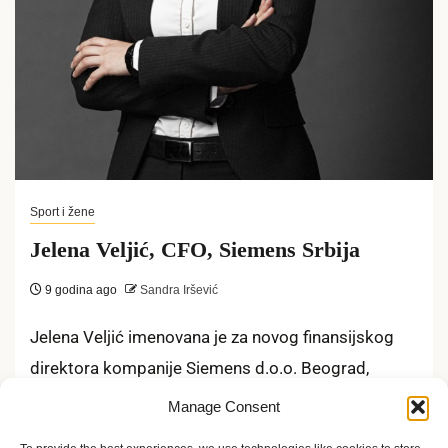
Sport i žene
Jelena Veljić, CFO, Siemens Srbija
9 godina ago
Sandra Iršević
Jelena Veljić imenovana je za novog finansijskog
direktora kompanije Siemens d.o.o. Beograd,
počev od 01. avgusta 2017. godine. Jelena Veljić...
Manage Consent