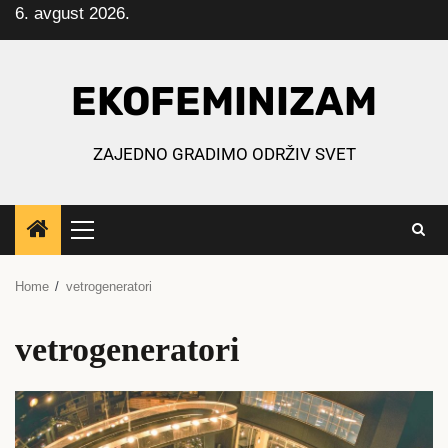
6. avgust 2026.
Skip
to
content
EKOFEMINIZAM
ZAJEDNO GRADIMO ODRŽIV SVET
Primary
Menu
Home
vetrogeneratori
vetrogeneratori