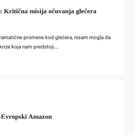
: Kritična misija očuvanja glečera
dramatične promene kod glečera, nisam mogla da
rize koja nam predstoji....
-Evropski Amazon