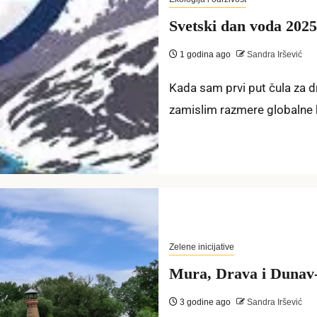
Svetski dan voda 2025
1 godina ago
Sandra Iršević
Kada sam prvi put čula za 
zamislim razmere globalne k
Zelene inicijative
Mura, Drava i Dunav
3 godine ago
Sandra Iršević