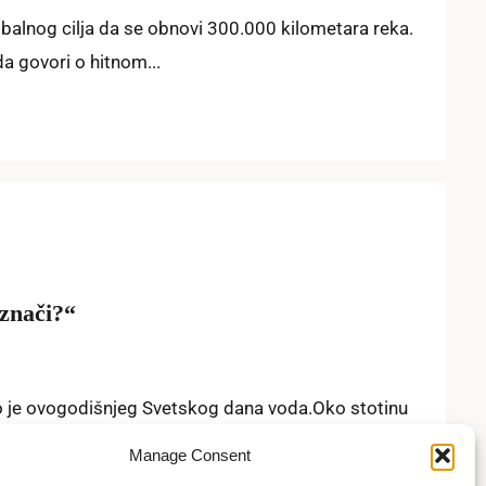
obalnog cilja da se obnovi 300.000 kilometara reka.
a govori o hitnom...
znači?“
o je ovogodišnjeg Svetskog dana voda.Oko stotinu
ove “Naša radost” obeležiće Svetski dan voda...
Manage Consent