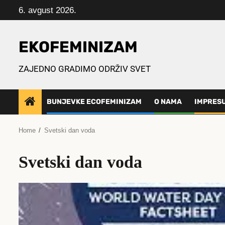
Skip
6. avgust 2026.
to
content
EKOFEMINIZAM
ZAJEDNO GRADIMO ODRŽIV SVET
BUNJEVKE ECOFEMINIZAM
O NAMA
IMPRES
Home
Svetski dan voda
Svetski dan voda