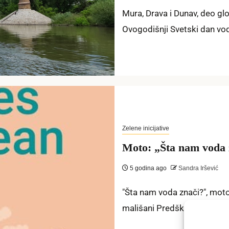
Mura, Drava i Dunav, deo gl
Ovogodišnji Svetski dan vod
Zelene inicijative
Moto: „Šta nam voda 
5 godina ago
Sandra Iršević
"Šta nam voda znači?", mot
mališani Predškolske ustan