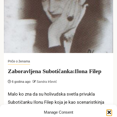
Priče o ženama
Zaboravljena Subotičanka:Ilona Filep
6 godina ago
Sandra Iršević
Malo ko zna da su holivudska svetla privukla
Subotičanku Ilonu Filep koja je kao scenaristkinja
potpisala fillmove: “Spring shower”( 1932),...
Manage Consent