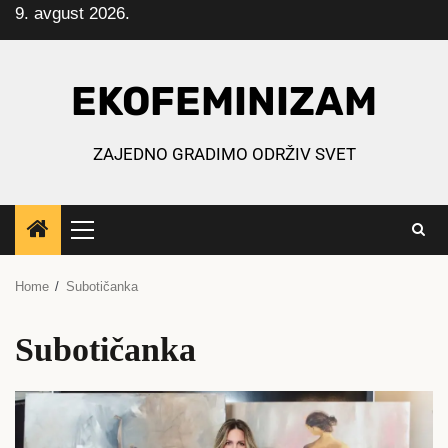
9. avgust 2026.
Skip
to
content
EKOFEMINIZAM
ZAJEDNO GRADIMO ODRŽIV SVET
Primary
Menu
Home
Subotičanka
Subotičanka