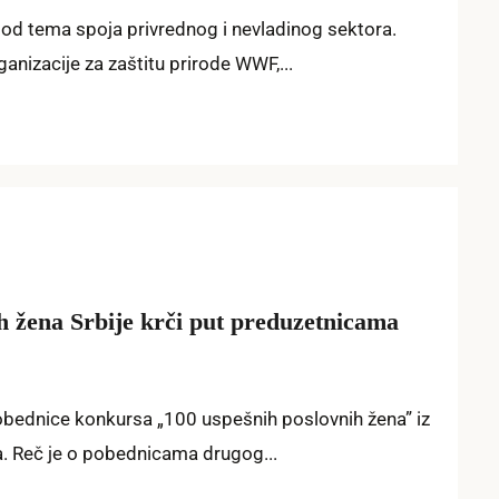
 od tema spoja privrednog i nevladinog sektora.
anizacije za zaštitu prirode WWF,...
h žena Srbije krči put preduzetnicama
pobednice konkursa „100 uspešnih poslovnih žena” iz
na. Reč je o pobednicama drugog...