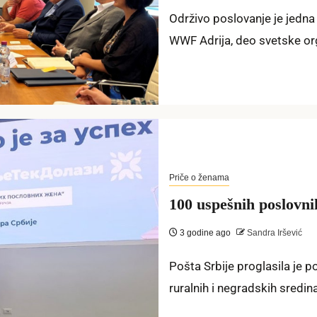
Održivo poslovanje je jedna
WWF Adrija, deo svetske org
Priče o ženama
100 uspešnih poslovni
3 godine ago
Sandra Iršević
Pošta Srbije proglasila je 
ruralnih i negradskih sredi