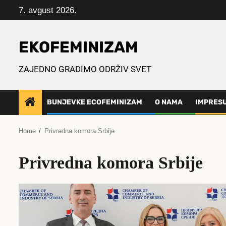
Skip
7. avgust 2026.
to
content
EKOFEMINIZAM
ZAJEDNO GRADIMO ODRŽIV SVET
BUNJEVKE ECOFEMINIZAM
O NAMA
IMPRES
Home
Privredna komora Srbije
Privredna komora Srbije