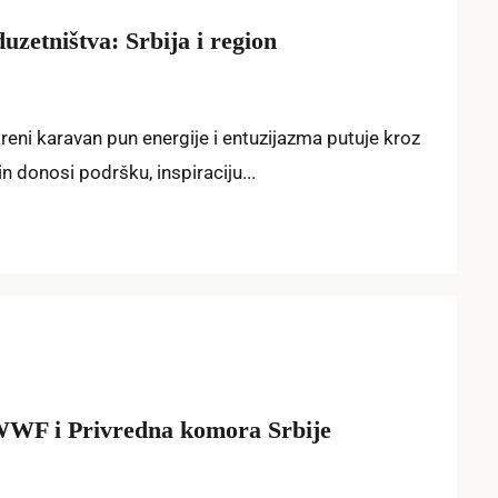
zetništva: Srbija i region
areni karavan pun energije i entuzijazma putuje kroz
n donosi podršku, inspiraciju...
WWF i Privredna komora Srbije