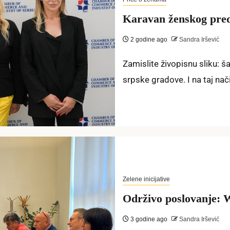
Karavan ženskog predu
2 godine ago
Sandra Iršević
Zamislite živopisnu sliku: š
srpske gradove. I na taj nači
Zelene inicijative
Održivo poslovanje: 
3 godine ago
Sandra Iršević