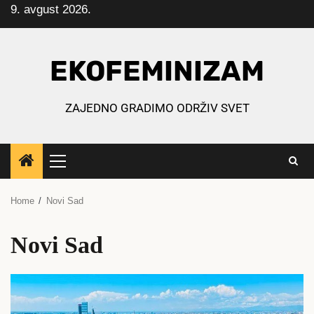
9. avgust 2026.
Skip
to
content
EKOFEMINIZAM
ZAJEDNO GRADIMO ODRŽIV SVET
Primary
Menu
Home
Novi Sad
Novi Sad