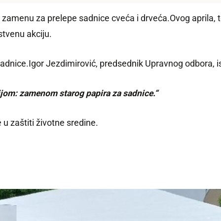
u zamenu za prelepe sadnice cveća i drveća.Ovog aprila,
stvenu akciju.
e sadnice.Igor Jezdimirović, predsednik Upravnog odbora, 
jom: zamenom starog papira za sadnice.“
u zaštiti životne sredine.