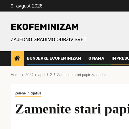
Skip
9. avgust 2026.
to
content
EKOFEMINIZAM
ZAJEDNO GRADIMO ODRŽIV SVET
BUNJEVKE ECOFEMINIZAM
O NAMA
IMPRES
Home
2024
april
2
Zamenite stari papir za sadnice
Zelene inicijative
Zamenite stari papi