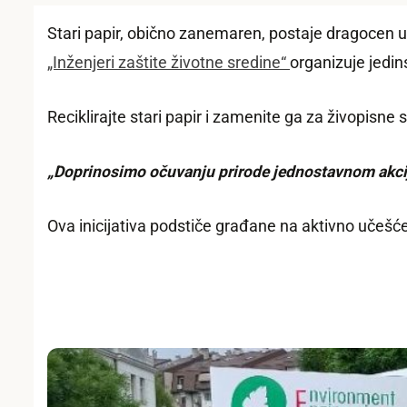
Stari papir, obično zanemaren, postaje dragocen 
„Inženjeri zaštite životne sredine“
organizuje jedin
Reciklirajte stari papir i zamenite ga za živopisn
„Doprinosimo očuvanju prirode jednostavnom akci
Ova inicijativa podstiče građane na aktivno učešće 