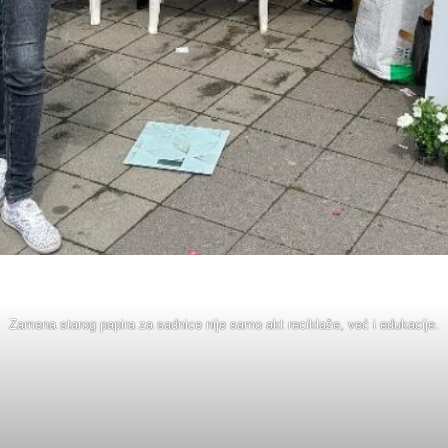
Zamena starog papira za sadnice nije samo akt reciklaže, već i edukacije.