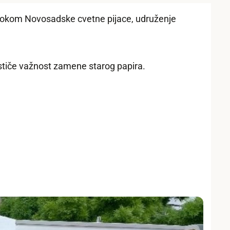
 tokom Novosadske cvetne pijace, udruženje
ističe važnost zamene starog papira.