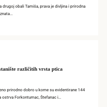
rugoj obali Tamiša, prava je divljina i prirodna
znata...
anište različitih vrsta ptica
eno prirodno dobro u kome su evidentirane 144
a ostrva Forkontumac, Štefanac i...