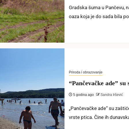
Gradska šuma u Pančevu, na d
oaza koja je do sada bila po
Priroda i obrazovanje
“Pančevačke ade” su st
5 godina ago
Sandra Iršević
„Pančevačke ade“ su zaštić
vrste ptica. Čine ih dunavsk