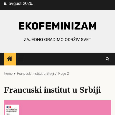
9. avgust 2026.
Skip
to
content
EKOFEMINIZAM
ZAJEDNO GRADIMO ODRŽIV SVET
Primary
Menu
Home
Francuski institut u Srbiji
Page 2
Francuski institut u Srbiji