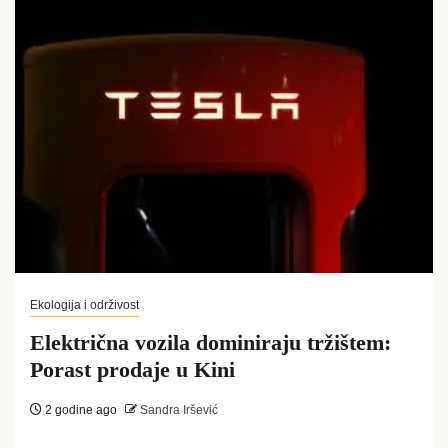
Ekologija i održivost
Električna vozila dominiraju tržištem:
Porast prodaje u Kini
2 godine ago
Sandra Iršević