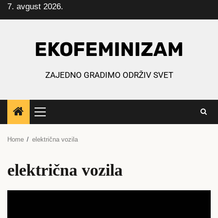
7. avgust 2026.
Skip
to
content
EKOFEMINIZAM
ZAJEDNO GRADIMO ODRŽIV SVET
Primary
Menu
Home
električna vozila
električna vozila