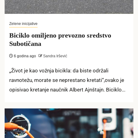
Zelene inicijative
Biciklo omiljeno prevozno sredstvo
Subotičana
6 godina ago
Sandra Iršević
„Život je kao vožnja bicikla: da biste održali
ravnotežu, morate se neprestano kretati“,ovako je
opisivao kretanje naučnik Albert Ajnštajn. Biciklo...