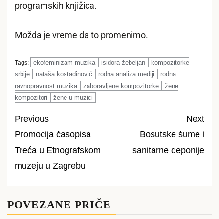
programskih knjižica.
Možda je vreme da to promenimo.
ekofeminizam muzika
isidora žebeljan
kompozitorke
Tags:
srbije
nataša kostadinović
rodna analiza mediji
rodna
ravnopravnost muzika
zaboravljene kompozitorke
žene
kompozitori
žene u muzici
Previous
Next
Promocija časopisa
Bosutske šume i
Post
Treća u Etnografskom
sanitarne deponije
navigation
muzeju u Zagrebu
POVEZANE PRIČE