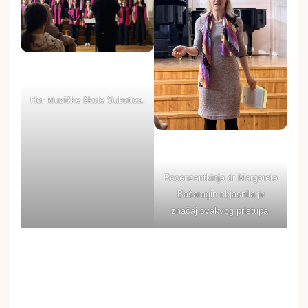
Hor Muzičke škole Subotica.
Recenzentkinja dr Margareta
Bašaragin objasnila je
značaj ovakvog pristupa.