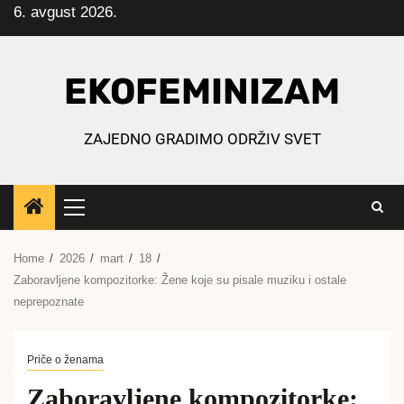
6. avgust 2026.
Skip
to
content
EKOFEMINIZAM
ZAJEDNO GRADIMO ODRŽIV SVET
Primary
Menu
Home
2026
mart
18
Zaboravljene kompozitorke: Žene koje su pisale muziku i ostale
neprepoznate
Priče o ženama
Zaboravljene kompozitorke: