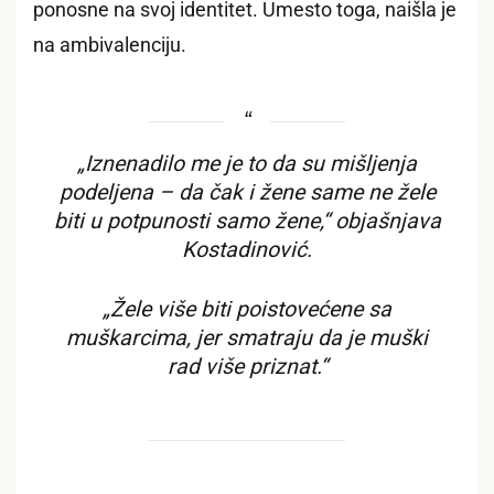
ponosne na svoj identitet. Umesto toga, naišla je
na ambivalenciju.
„Iznenadilo me je to da su mišljenja
podeljena – da čak i žene same ne žele
biti u potpunosti samo žene,“ objašnjava
Kostadinović.
„Žele više biti poistovećene sa
muškarcima, jer smatraju da je muški
rad više priznat.“