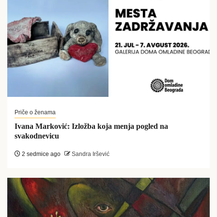
Priče o ženama
Ivana Marković: Izložba koja menja pogled na
svakodnevicu
2 sedmice ago
Sandra Iršević