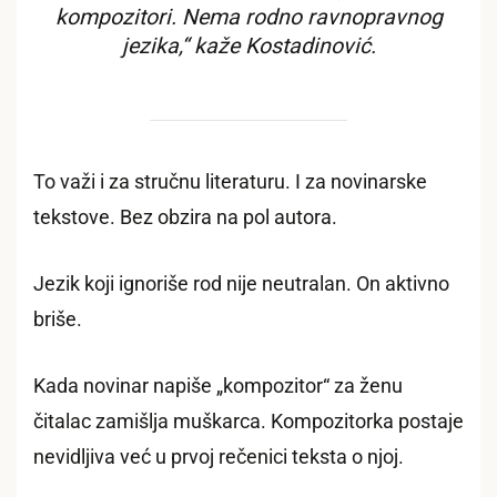
kompozitori. Nema rodno ravnopravnog
jezika,“ kaže Kostadinović.
To važi i za stručnu literaturu. I za novinarske
tekstove. Bez obzira na pol autora.
Jezik koji ignoriše rod nije neutralan. On aktivno
briše.
Kada novinar napiše „kompozitor“ za ženu
čitalac zamišlja muškarca. Kompozitorka postaje
nevidljiva već u prvoj rečenici teksta o njoj.