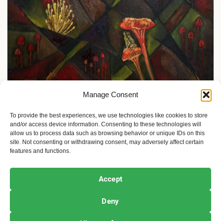
Manage Consent
Priče o ženama
Ciudad Viva: Srpkinja oduševila La Paz
To provide the best experiences, we use technologies like cookies to store
and/or access device information. Consenting to these technologies will
3 sedmice ago
Sandra Iršević
allow us to process data such as browsing behavior or unique IDs on this
site. Not consenting or withdrawing consent, may adversely affect certain
features and functions.
Ekofeminizam
Ekologija i održivost
Kultura i umetnost
Accept
Projekti i Društvo
Deny
Copyright © All rights reserved.
|
Newsphere
by AF