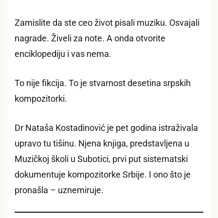
Zamislite da ste ceo život pisali muziku. Osvajali
nagrade. Živeli za note. A onda otvorite
enciklopediju i vas nema.
To nije fikcija. To je stvarnost desetina srpskih
kompozitorki.
Dr Nataša Kostadinović je pet godina istraživala
upravo tu tišinu. Njena knjiga, predstavljena u
Muzičkoj školi u Subotici, prvi put sistematski
dokumentuje kompozitorke Srbije. I ono što je
pronašla – uznemiruje.