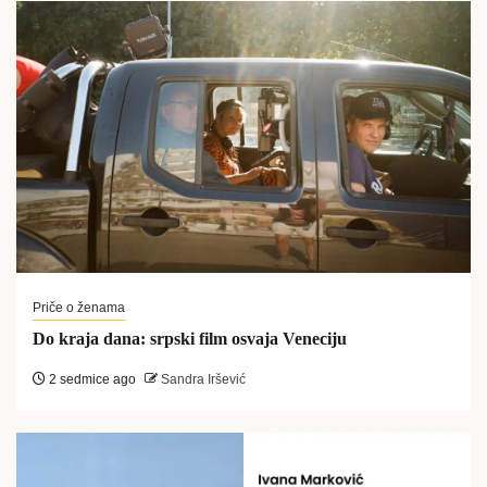
Priče o ženama
Do kraja dana: srpski film osvaja Veneciju
2 sedmice ago
Sandra Iršević