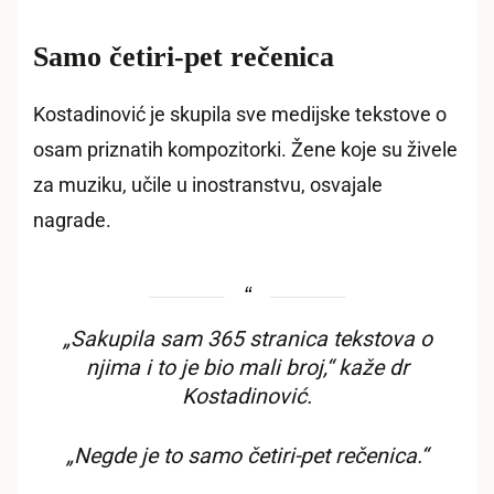
Samo četiri-pet rečenica
Kostadinović je skupila sve medijske tekstove o
osam priznatih kompozitorki. Žene koje su živele
za muziku, učile u inostranstvu, osvajale
nagrade.
„Sakupila sam 365 stranica tekstova o
njima i to je bio mali broj,“ kaže dr
Kostadinović.
„Negde je to samo četiri-pet rečenica.“