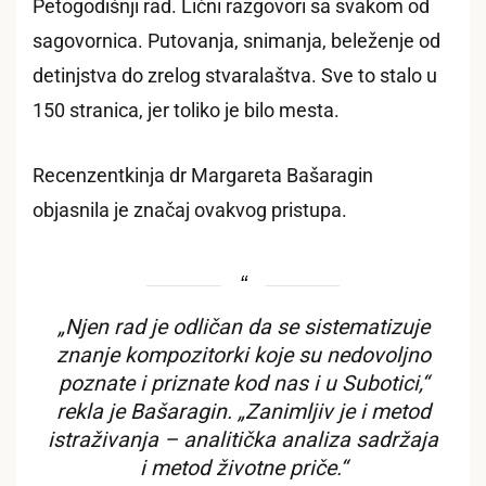
Petogodišnji rad. Lični razgovori sa svakom od
sagovornica. Putovanja, snimanja, beleženje od
detinjstva do zrelog stvaralaštva. Sve to stalo u
150 stranica, jer toliko je bilo mesta.
Recenzentkinja dr Margareta Bašaragin
objasnila je značaj ovakvog pristupa.
„Njen rad je odličan da se sistematizuje
znanje kompozitorki koje su nedovoljno
poznate i priznate kod nas i u Subotici,“
rekla je Bašaragin. „Zanimljiv je i metod
istraživanja – analitička analiza sadržaja
i metod životne priče.“