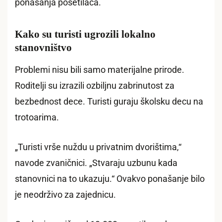
ponašanja posetilaca.
Kako su turisti ugrozili lokalno
stanovništvo
Problemi nisu bili samo materijalne prirode.
Roditelji su izrazili ozbiljnu zabrinutost za
bezbednost dece. Turisti guraju školsku decu na
trotoarima.
„Turisti vrše nuždu u privatnim dvorištima,“
navode zvaničnici. „Stvaraju uzbunu kada
stanovnici na to ukazuju.“ Ovakvo ponašanje bilo
je neodrživo za zajednicu.