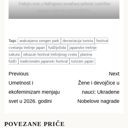
Trešnjin cvet u Vašingtonu označava početak turističke
sezone u glavnom gradu SAD-a.
arakurjama sengen park
devastacija turista
festival
Tags:
cvetanja trešnje japan
fudžijošida
japanske trešnje
sakura
otkazan festival trešnjinog cveta
planina
fudži
tradicionalni japanski festival
turizam japan
Previous
Next
Umetnost i
Žene i devojčice u
Post
ekofeminizam menjaju
nauci: Ukradene
navigation
svet u 2026. godini
Nobelove nagrade
POVEZANE PRIČE