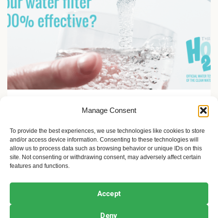
Priroda i obrazovanje
Manage Consent
Kriza sa vodnim resursima: UN upozorava na globalni
bankrot
To provide the best experiences, we use technologies like cookies to store
and/or access device information. Consenting to these technologies will
7 meseci ago
Sandra Iršević
allow us to process data such as browsing behavior or unique IDs on this
site. Not consenting or withdrawing consent, may adversely affect certain
features and functions.
Ekofeminizam
Ekologija i održivost
Kultura i umetnost
Accept
Projekti i Društvo
Deny