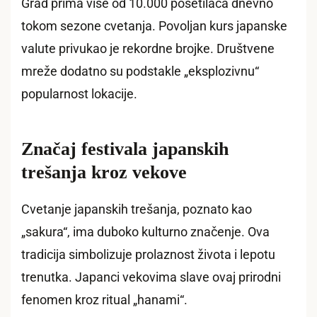
Grad prima više od 10.000 posetilaca dnevno
tokom sezone cvetanja. Povoljan kurs japanske
valute privukao je rekordne brojke. Društvene
mreže dodatno su podstakle „eksplozivnu“
popularnost lokacije.
Značaj festivala japanskih
trešanja kroz vekove
Cvetanje japanskih trešanja, poznato kao
„sakura“, ima duboko kulturno značenje. Ova
tradicija simbolizuje prolaznost života i lepotu
trenutka. Japanci vekovima slave ovaj prirodni
fenomen kroz ritual „hanami“.