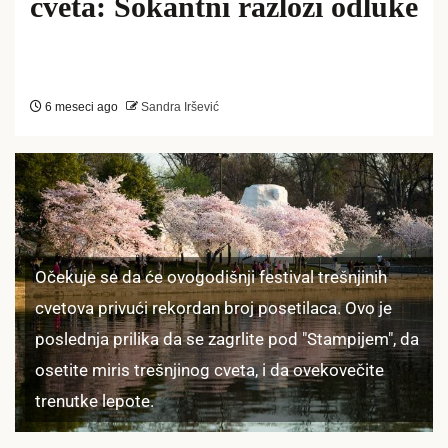
cveta: Šokantni razlozi odluke
6 meseci ago
Sandra Iršević
Očekuje se da će ovogodišnji festival trešnjinih
cvetova privući rekordan broj posetilaca. Ovo je
poslednja prilika da se zagrlite pod "Stampijem", da
osetite miris trešnjinog cveta, i da ovekovečite
trenutke lepote.