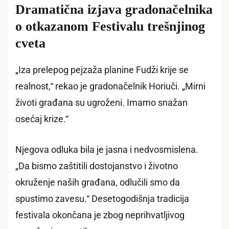
Dramatična izjava gradonačelnika
o otkazanom Festivalu trešnjinog
cveta
„Iza prelepog pejzaža planine Fudži krije se
realnost,“ rekao je gradonačelnik Horiuči. „Mirni
životi građana su ugroženi. Imamo snažan
osećaj krize.“
Njegova odluka bila je jasna i nedvosmislena.
„Da bismo zaštitili dostojanstvo i životno
okruženje naših građana, odlučili smo da
spustimo zavesu.“ Desetogodišnja tradicija
festivala okončana je zbog neprihvatljivog