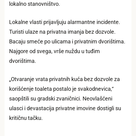
lokalno stanovništvo.
Lokalne vlasti prijavljuju alarmantne incidente.
Turisti ulaze na privatna imanja bez dozvole.
Bacaju smeće po ulicama i privatnim dvorištima.
Najgore od svega, vrše nuždu u tuđim
dvorištima.
„Otvaranje vrata privatnih kuća bez dozvole za
korišćenje toaleta postalo je svakodnevica,“
saopštili su gradski zvaničnici. Neovlašćeni
ulasci i devastacija privatne imovine dostigli su
kritičnu tačku.