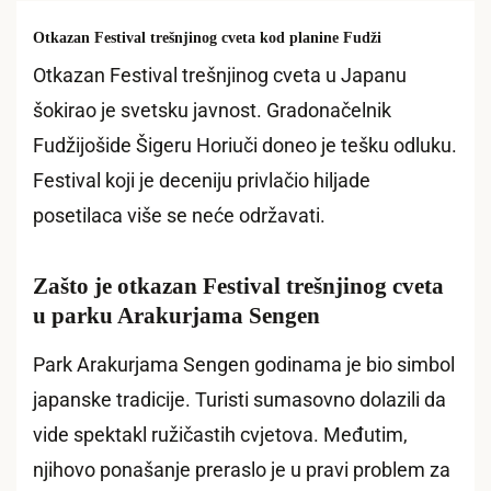
Otkazan Festival trešnjinog cveta kod planine Fudži
Otkazan Festival trešnjinog cveta u Japanu
šokirao je svetsku javnost. Gradonačelnik
Fudžijošide Šigeru Horiuči doneo je tešku odluku.
Festival koji je deceniju privlačio hiljade
posetilaca više se neće održavati.
Zašto je otkazan Festival trešnjinog cveta
u parku Arakurjama Sengen
Park Arakurjama Sengen godinama je bio simbol
japanske tradicije. Turisti sumasovno dolazili da
vide spektakl ružičastih cvjetova. Međutim,
njihovo ponašanje preraslo je u pravi problem za