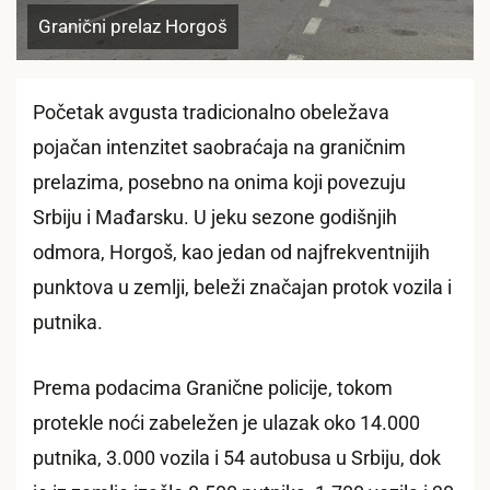
Granični prelaz Horgoš
Početak avgusta tradicionalno obeležava
pojačan intenzitet saobraćaja na graničnim
prelazima, posebno na onima koji povezuju
Srbiju i Mađarsku. U jeku sezone godišnjih
odmora, Horgoš, kao jedan od najfrekventnijih
punktova u zemlji, beleži značajan protok vozila i
putnika.
Prema podacima Granične policije, tokom
protekle noći zabeležen je ulazak oko 14.000
putnika, 3.000 vozila i 54 autobusa u Srbiju, dok