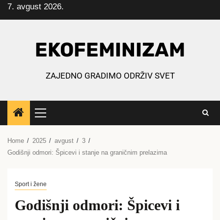
7. avgust 2026.
Skip
to
content
EKOFEMINIZAM
ZAJEDNO GRADIMO ODRŽIV SVET
Primary
Menu
Home
2025
avgust
3
Godišnji odmori: Špicevi i stanje na graničnim prelazima
Sport i žene
Godišnji odmori: Špicevi i