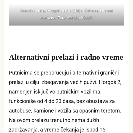
Granični prelaz Horgoš ulaz u Srbije. Čeka se oko sat
vremena. Foto: Sandra Iršević
Alternativni prelazi i radno vreme
Putnicima se preporučuju i alternativni granični
prelazi u cilju izbegavanja većih gužvi. Horgoš 2,
namenjen isključivo putničkim vozilima,
funkcioniše od 4 do 23 časa, bez obustava za
autobuse, kamione i vozila sa opasnim teretom.
Na ovom prelazu trenutno nema dužih
zadržavanja, a vreme čekanja je ispod 15