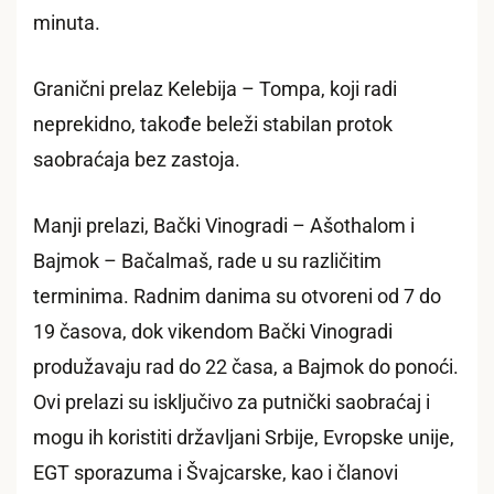
minuta.
Granični prelaz Kelebija – Tompa, koji radi
neprekidno, takođe beleži stabilan protok
saobraćaja bez zastoja.
Manji prelazi, Bački Vinogradi – Ašothalom i
Bajmok – Bačalmaš, rade u su različitim
terminima. Radnim danima su otvoreni od 7 do
19 časova, dok vikendom Bački Vinogradi
produžavaju rad do 22 časa, a Bajmok do ponoći.
Ovi prelazi su isključivo za putnički saobraćaj i
mogu ih koristiti državljani Srbije, Evropske unije,
EGT sporazuma i Švajcarske, kao i članovi