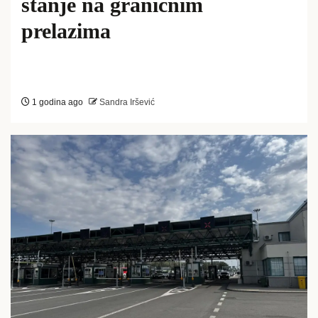
stanje na graničnim
prelazima
1 godina ago
Sandra Iršević