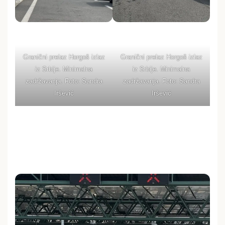
Granični prelaz Horgoš izlaz
Granični prelaz Horgoš izlaz
iz Srbije. Minimalna
iz Srbije. Minimalna
zadržavanja. Foto: Sandra
zadržavanja. Foto: Sandra
Iršević
Iršević