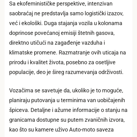
Sa ekofeminističke perspektive, intenzivan
saobraćaj ne predstavlja samo logistički izazov,
već i ekološki. Duga stajanja vozila u kolonama
doprinose povećanoj emisiji štetnih gasova,
direktno utičući na zagađenje vazduha i
klimatske promene. Razmatranje ovih uticaja na
prirodu i kvalitet života, posebno za osetljive
populacije, deo je šireg razumevanja održivosti.
Vozačima se savetuje da, ukoliko je to moguće,
planiraju putovanja u terminima van uobičajenih
špiceva. Detaljne i ažurne informacije o stanju na
granicama dostupne su putem zvaničnih izvora,
kao što su kamere uživo Auto-moto saveza