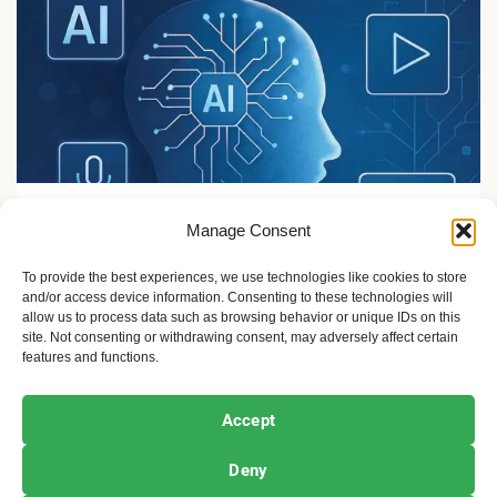
Sport i žene
Manage Consent
Veštačka inteligencija i mediji: od izazova do nove
stvarnosti
To provide the best experiences, we use technologies like cookies to store
and/or access device information. Consenting to these technologies will
10 meseci ago
Sandra Iršević
allow us to process data such as browsing behavior or unique IDs on this
site. Not consenting or withdrawing consent, may adversely affect certain
features and functions.
Ekofeminizam
Ekologija i održivost
Kultura i umetnost
Accept
Projekti i Društvo
Deny