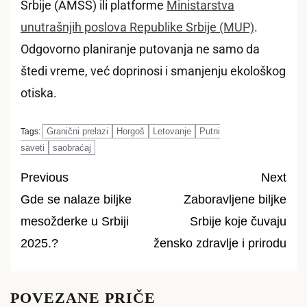
Srbije (AMSS) ili platforme
Ministarstva
unutrašnjih poslova Republike Srbije (MUP)
.
Odgovorno planiranje putovanja ne samo da
štedi vreme, već doprinosi i smanjenju ekološkog
otiska.
Granični prelazi
Horgoš
Letovanje
Putni
Tags:
saveti
saobraćaj
Previous
Next
Gde se nalaze biljke
Zaboravljene biljke
Post
mesožderke u Srbiji
Srbije koje čuvaju
navigation
2025.?
žensko zdravlje i prirodu
POVEZANE PRIČE