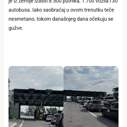
je iz zemlje izašlo 8.500 putnika, 1.700 vozila i 30
autobusa. Iako saobraćaj u ovom trenutku teče
nesmetano, tokom današnjeg dana očekuju se
gužve.