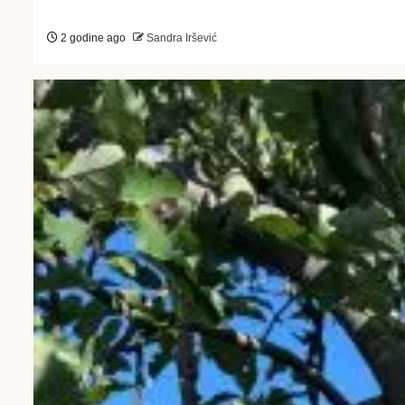
2 godine ago
Sandra Iršević