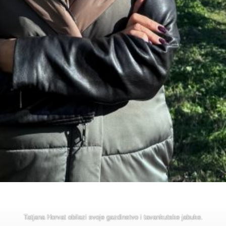
Tatjana Horvat obilazi svoje gazdinstvo i tavankutske jabuke.