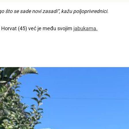
o što se sade novi zasadi“, kažu poljoprivrednici.
a Horvat (45) već je među svojim
jabukama.