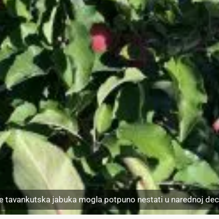
e tavankutska jabuka mogla potpuno nestati u narednoj dece