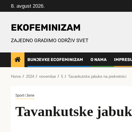
Skip
8. avgust 2026.
to
content
EKOFEMINIZAM
ZAJEDNO GRADIMO ODRŽIV SVET
BUNJEVKE ECOFEMINIZAM
O NAMA
IMPRES
Home
2024
novembar
5
Tavankutske jabuke na prekretnici
Sport i žene
Tavankutske jabuke