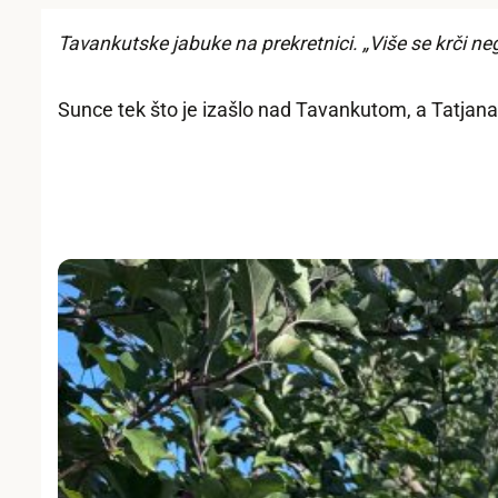
Tavankutske jabuke na prekretnici. „Više se krči neg
Sunce tek što je izašlo nad Tavankutom, a Tatjan