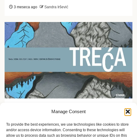
3 meseca ago
Sandra Iršević
Ekofeminizam
Manage Consent
Promocija časopisa Treća u Etnografskom muzeju u
Zagrebu
To provide the best experiences, we use technologies like cookies to store
and/or access device information. Consenting to these technologies will
5 meseci ago
Sandra Iršević
allow us to process data such as browsing behavior or unique IDs on this