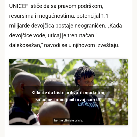
UNICEF ističe da sa pravom podrškom,
resursima i mogućnostima, potencijal 1,1
milijarde devojčica postaje neograničen. „Kada
devojčice vode, uticaj je trenutačan i
dalekosežan,“ navodi se u njihovom izveštaju.
Kliknite da biste prihvatili marketing
kolačiće i omogućili ovaj sadržaj