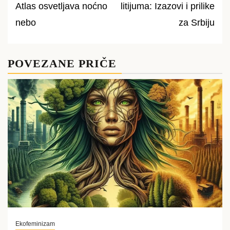
Atlas osvetljava noćno
litijuma: Izazovi i prilike
navigation
nebo
za Srbiju
POVEZANE PRIČE
Ekofeminizam