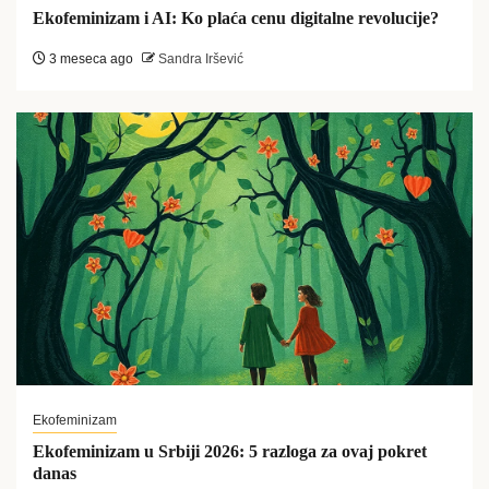
Ekofeminizam i AI: Ko plaća cenu digitalne revolucije?
3 meseca ago
Sandra Iršević
Ekofeminizam
Ekofeminizam u Srbiji 2026: 5 razloga za ovaj pokret
danas