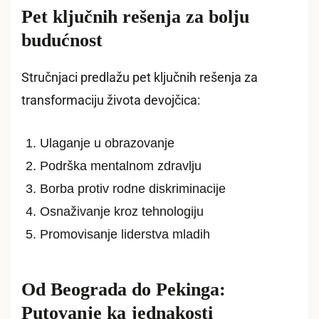
Pet ključnih rešenja za bolju
budućnost
Stručnjaci predlažu pet ključnih rešenja za
transformaciju života devojčica:
Ulaganje u obrazovanje
Podrška mentalnom zdravlju
Borba protiv rodne diskriminacije
Osnaživanje kroz tehnologiju
Promovisanje liderstva mladih
Od Beograda do Pekinga:
Putovanje ka jednakosti