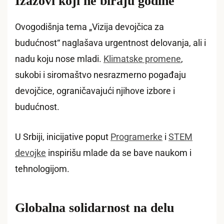
Izazovi koji ne biraju godine
Ovogodišnja tema „Vizija devojčica za
budućnost“ naglašava urgentnost delovanja, ali i
nadu koju nose mladi.
Klimatske promene
,
sukobi i siromaštvo nesrazmerno pogađaju
devojčice, ograničavajući njihove izbore i
budućnost.
U Srbiji, inicijative poput
Programerke
i
STEM
devojke
inspirišu mlade da se bave naukom i
tehnologijom.
Globalna solidarnost na delu