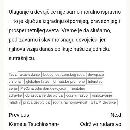
Ulaganje u devojčice nije samo moralno ispravno
– to je ključ za izgradnju otpornijeg, pravednijeg i
prosperitetnijeg sveta. Vreme je da slušamo,
podržavamo i slavimo snagu devojčica, jer
njihova vizija danas oblikuje našu zajedničku
sutrašnjicu.
aktivistkinje
budućnost ženskog roda
devojčice
Tags:
vizionari
globalne krize
klimatske promene
liderstvo
žena
Međunarodni dan devojčica
mentalno
zdravlje
obrazovanje devojčica
održivi razvoj
osnaživanje
mladih
prava devojčica
rodna ravnopravnost
STEM devojke
Previous
Next
Kometa Tsuchinshan-
Održivo rudarstvo
Post