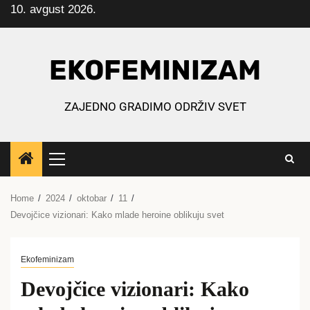
10. avgust 2026.
Skip
to
content
EKOFEMINIZAM
ZAJEDNO GRADIMO ODRŽIV SVET
Primary
Menu
Home
2024
oktobar
11
Devojčice vizionari: Kako mlade heroine oblikuju svet
Ekofeminizam
Devojčice vizionari: Kako