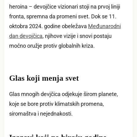
heroina – devojčice vizionari stoji na prvoj liniji
fronta, spremna da promeni svet. Dok se 11.
oktobra 2024. godine obeležava
Međunarodni
dan devojčica
, njihove vizije i snovi postaju
moćno oružje protiv globalnih kriza.
Glas koji menja svet
Glas mnogih devjčica odjekuje širom planete,
koje se bore protiv klimatskih promena,
siromaštva i nejednakosti.