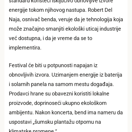
standard koristeći isključivo obnovljive izvore
energije tokom njihovog nastupa. Robert Del
Naja, osnivač benda, veruje da je tehnologija koja
može značajno smanjiti ekološki uticaj industrije
već dostupna, i da je vreme da se to
implementira.
Festival će biti u potpunosti napajan iz
obnovljivih izvora. Uzimanjem energije iz baterija
i solarnih panela na samom mestu događaja.
Prodavci hrane su obavezni koristiti lokalne
proizvode, doprinoseći ukupno ekološkom
ambijentu. Nakon koncerta, bend ima nameru da
uspostavi „šumsku plantažu otpornu na
klimatske promene.“