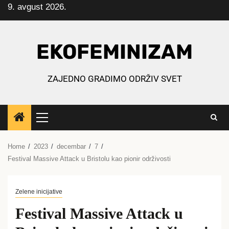
9. avgust 2026.
Skip
to
content
EKOFEMINIZAM
ZAJEDNO GRADIMO ODRŽIV SVET
Primary
Menu
Home
2023
decembar
7
Festival Massive Attack u Bristolu kao pionir održivosti
Zelene inicijative
Festival Massive Attack u