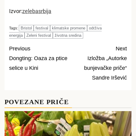
Izvor:
zelebasrbija
Bristol
festival
klimatske promene
održiva
Tags:
energija
Zeleni festival
životna sredina
Previous
Next
Dongting: Oaza za ptice
Izložba „Autorke
Post
selice u Kini
bunjevačke priče“
navigation
Sandre Iršević
POVEZANE PRIČE