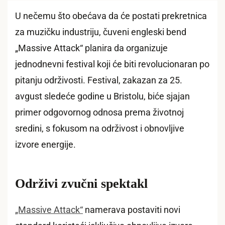
U nečemu što obećava da će postati prekretnica
za muzičku industriju, čuveni engleski bend
„Massive Attack“ planira da organizuje
jednodnevni festival koji će biti revolucionaran po
pitanju održivosti. Festival, zakazan za 25.
avgust sledeće godine u Bristolu, biće sjajan
primer odgovornog odnosa prema životnoj
sredini, s fokusom na održivost i obnovljive
izvore energije.
Održivi zvučni spektakl
„Massive Attack“
namerava postaviti novi