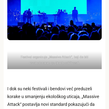
Festival organizuje „Massive Attack“, koji će biti
revolucionaran po pitanju održivosti.
I dok su neki festivali i bendovi već preduzeli
korake u smanjenju ekološkog uticaja, „Massive
Attack“ postavlja novi standard pokazujući da