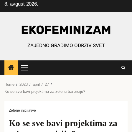
8. avgust 2026.
Skip
to
content
EKOFEMINIZAM
ZAJEDNO GRADIMO ODRŽIV SVET
Primary
Menu
Home
2023
april
27
Ko se sve bavi projektima za zelenu tranziciju?
Zelene inicijative
Ko se sve bavi projektima za