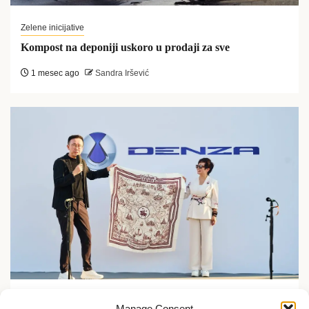
Zelene inicijative
Kompost na deponiji uskoro u prodaji za sve
1 mesec ago
Sandra Iršević
Zelene inicijative
Manage Consent