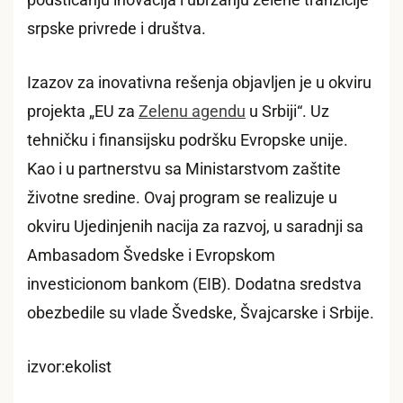
podsticanju inovacija i ubrzanju zelene tranzicije
srpske privrede i društva.
Izazov za inovativna rešenja objavljen je u okviru
projekta „EU za
Zelenu agendu
u Srbiji“. Uz
tehničku i finansijsku podršku Evropske unije.
Kao i u partnerstvu sa Ministarstvom zaštite
životne sredine. Ovaj program se realizuje u
okviru Ujedinjenih nacija za razvoj, u saradnji sa
Ambasadom Švedske i Evropskom
investicionom bankom (EIB). Dodatna sredstva
obezbedile su vlade Švedske, Švajcarske i Srbije.
izvor:ekolist