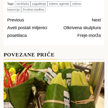
reciklaža
zagađenje
zelenu agendu
zelenu
Tags:
tranziciju
životna sredina
Previous
Next
Aveti postali miljenici
Otkrivena skulptura
Post
posetilaca
Freje-morža
navigation
POVEZANE PRIČE