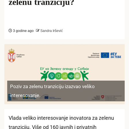
zelenu tranziciju?
3 godine ago
Sandra Iršević
Poziv za zelenu tranziciju izazvao veliko
interesovanje.
Vlada veliko interesovanje inovatora za zelenu
tranziciju. Više od 160 javnih i privatnih