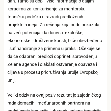
dan. Tamo su dobili više informacija o daljim
koracima za konkurisanje za mentorsku i
tehničku podršku u razradi predloženih
projektnih ideja. Za rešenja koja budu pokazala
najveći potencijal da donesu ekološke,
ekonomske i društvene koristi, biće obezbeđeno
i sufinansiranje za primenu u praksi. Očekuje se
da će odabrani predlozi doprineti sprovođenju
Zelene agende i olakšati ostvarenje obaveza i
ciljeva u procesu pridruživanja Srbije Evropskoj
uniji.
Veliki odziv na ovaj poziv rezultat je zajedničkog
rada domaćih i međunarodnih partnera na