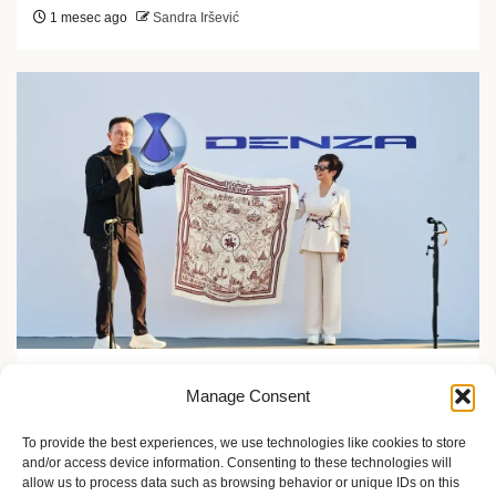
1 mesec ago
Sandra Iršević
Zelene inicijative
Manage Consent
FLASH Charging: Šta znači punjenje baterije od 9
minuta?
To provide the best experiences, we use technologies like cookies to store
and/or access device information. Consenting to these technologies will
2 meseca ago
Sandra Iršević
allow us to process data such as browsing behavior or unique IDs on this