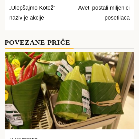
„Ulepšajmo Kotež“
Aveti postali miljenici
Post
naziv je akcije
posetilaca
navigation
POVEZANE PRIČE