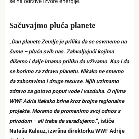
se na održive izvore energije.
Sačuvajmo pluća planete
„
Dan planete Zemlje je prilika da se osvrnemo na
šume – pluća svih nas. Zahvaljujući kojima
dišemo i dalje imamo priliku da uživamo. Kao i da
se borimo za zdravu planetu. Nikako ne smemo
da zaboravimo i druge resurse. Njih uzimamo
zdravo za gotovo poput vode i vazduha. O njima
WWF Adria itekako brine kroz brojne regionalne
projekte. Moramo da promenimo svoj odnos s
prirodom – ali treba da sarađujemo.
“, ističe
Nataša Kalauz, izvršna direktorka WWF Adrije