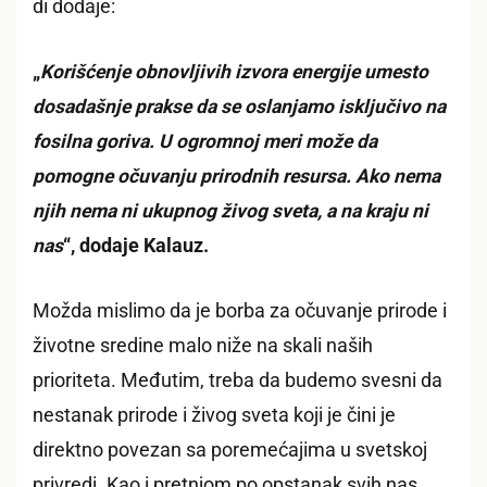
di dodaje:
„
Korišćenje obnovljivih izvora energije umesto
dosadašnje prakse da se oslanjamo isključivo na
fosilna goriva. U ogromnoj meri može da
pomogne očuvanju prirodnih resursa. Ako nema
njih nema ni ukupnog živog sveta, a na kraju ni
nas
“, dodaje Kalauz.
Možda mislimo da je borba za očuvanje prirode i
životne sredine malo niže na skali naših
prioriteta. Međutim, treba da budemo svesni da
nestanak prirode i živog sveta koji je čini je
direktno povezan sa poremećajima u svetskoj
privredi. Kao i pretnjom po opstanak svih nas.