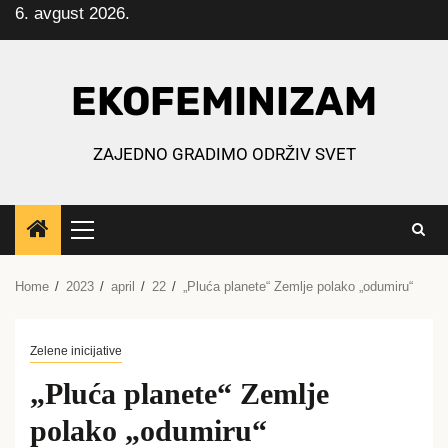
6. avgust 2026.
Skip
to
content
EKOFEMINIZAM
ZAJEDNO GRADIMO ODRŽIV SVET
Primary
Menu
Home
2023
april
22
„Pluća planete“ Zemlje polako „odumiru“
Zelene inicijative
„Pluća planete“ Zemlje
polako „odumiru“