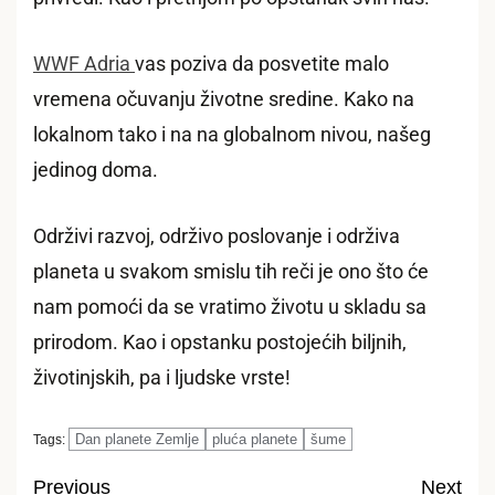
WWF Adria
vas poziva da posvetite malo
vremena očuvanju životne sredine. Kako na
lokalnom tako i na na globalnom nivou, našeg
jedinog doma.
Održivi razvoj, održivo poslovanje i održiva
planeta u svakom smislu tih reči je ono što će
nam pomoći da se vratimo životu u skladu sa
prirodom. Kao i opstanku postojećih biljnih,
životinjskih, pa i ljudske vrste!
Dan planete Zemlje
pluća planete
šume
Tags:
Previous
Next