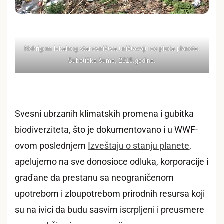
Nebrigom lokalnog stanovništva uništavaju se pluća planete.
Subotičke šume, 2015.godine.
Svesni ubrzanih klimatskih promena i gubitka
biodiverziteta, što je dokumentovano i u WWF-
ovom poslednjem
Izveštaju o stanju planete
,
apelujemo na sve donosioce odluka, korporacije i
građane da prestanu sa neograničenom
upotrebom i zloupotrebom prirodnih resursa koji
su na ivici da budu sasvim iscrpljeni i preusmere