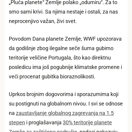
„Pluća planete“ Zemlje polako „odumiru“. Za to
smo sami krivi. Sa njima nestaje i ostali, za nas
neprocenjivo važan, živi svet.
Povodom Dana planete Zemlje, WWF upozorava
da godišnje zbog ilegalne seče šuma gubimo
teritorije veličine Portugala, što kao direktnu
posledicu ima još pogubnije klimatske promene i
veći procenat gubitka bioraznolikosti.
Uprkos brojnim dogovorima i sporazumima koji
su postignuti na globalnom nivou. I svi se odnose
na
zaustavljanje globalnog zagrevanja na 1.5
stepen
i proglašavanja
30% teritorije planete
Zemlje za zaštićeno područje
, podaci pokazuju