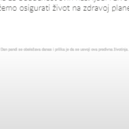
Dan pandi se obeležava danas i prilika je da se usvoji ova predivna životinja.