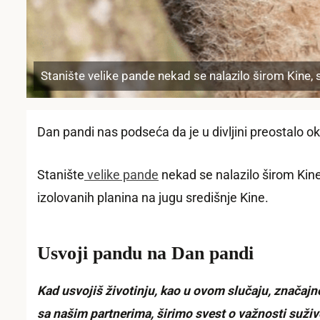
Stanište velike pande nekad se nalazilo širom Kine
Dan pandi nas podseća da je u divljini preostalo o
Stanište
velike pande
nekad se nalazilo širom Ki
izolovanih planina na jugu središnje Kine.
Usvoji pandu na Dan pandi
Kad usvojiš životinju, kao u ovom slučaju, znača
sa našim partnerima, širimo svest o važnosti suživ