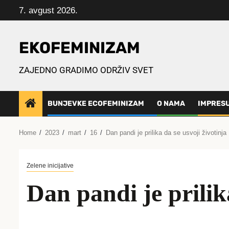
Skip
7. avgust 2026.
to
content
EKOFEMINIZAM
ZAJEDNO GRADIMO ODRŽIV SVET
BUNJEVKE ECOFEMINIZAM
O NAMA
IMPRES
Home
2023
mart
16
Dan pandi je prilika da se usvoji životinja
Zelene inicijative
Dan pandi je prilik