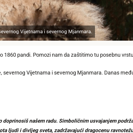
, severnog Vijetnama i severnog Mjanmara.
ko 1860 pandi. Pomozi nam da zaštitimo tu posebnu vrstu.
ne, severnog Vijetnama i severnog Mjanmara. Danas među
jno doprinosiš našem radu. Simboličnim usvajanjem podrža
ota ljudi i divljeg sveta, zadržavajući dragocenu ravnotež