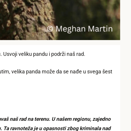
 Usvoji veliku pandu i podrži naš rad.
tim, velika panda može da se nađe u svega šest
vaš naš rad na terenu. U našem regionu, zajedno
u. Ta ravnoteža je u opasnosti zbog kriminala nad