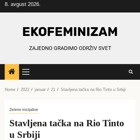
8. avgust 2026.
Skip
to
content
EKOFEMINIZAM
ZAJEDNO GRADIMO ODRŽIV SVET
Primary
Menu
Home
2022
januar
21
Stavljena tačka na Rio Tinto u Srbiji
Zelene inicijative
Stavljena tačka na Rio Tinto
u Srbiji