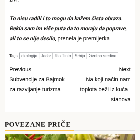
To nisu radili i to mogu da kažem čista obraza.
Rekla sam im više puta da to moraju da poprave,
ali to se nije desilo,
prenela je premijerka.
ekologija
Jadar
Rio Tinto
Srbija
životna sredina
Tags:
Previous
Next
Subvencije za Bajmok
Na koji način nam
Post
za razvijanje turizma
toplota beži iz kuća i
navigation
stanova
POVEZANE PRIČE