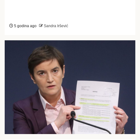
5 godina ago
Sandra Iršević