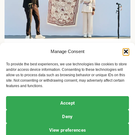
Zelene inicijative
Manage Consent
FLASH Charging: Šta znači punjenje baterije od 9
minuta?
To provide the best experiences, we use technologies like cookies to store
and/or access device information. Consenting to these technologies will
2 meseca ago
Sandra Iršević
allow us to process data such as browsing behavior or unique IDs on this
site. Not consenting or withdrawing consent, may adversely affect certain
features and functions.
Ekofeminizam
Ekologija i održivost
Kultura i umetnost
Accept
Projekti i Društvo
Deny
Copyright © All rights reserved.
|
Newsphere
by AF
View preferences