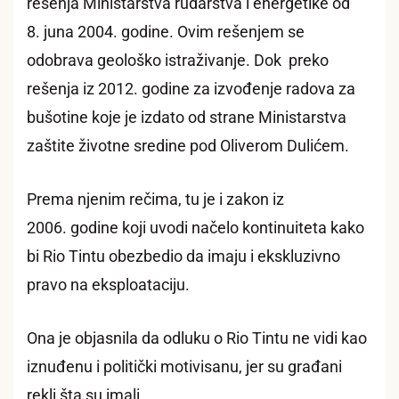
rešenja Ministarstva rudarstva i energetike od
8. juna 2004. godine. Ovim rešenjem se
odobrava geološko istraživanje. Dok preko
rešenja iz 2012. godine za izvođenje radova za
bušotine koje je izdato od strane Ministarstva
zaštite životne sredine pod Oliverom Dulićem.
Prema njenim rečima, tu je i zakon iz
2006. godine koji uvodi načelo kontinuiteta kako
bi Rio Tintu obezbedio da imaju i ekskluzivno
pravo na eksploataciju.
Ona je objasnila da odluku o Rio Tintu ne vidi kao
iznuđenu i politički motivisanu, jer su građani
rekli šta su imali.