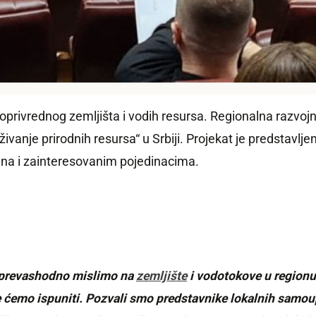
oprivrednog zemljišta i vodih resursa. Regionalna razvoj
živanje prirodnih resursa“ u Srbiji. Projekat je predstav
ana i zainteresovanim pojedinacima.
, prevashodno mislimo na
zemljište
i vodotokove u regionu.
eve ćemo ispuniti. Pozvali smo predstavnike lokalnih sam