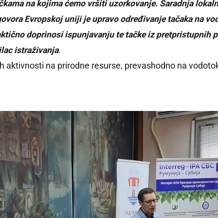
tačkama na kojima ćemo vršiti uzorkovanje. Saradnja lokal
ovora Evropskoj uniji je upravo određivanje tačaka na vo
raktično doprinosi ispunjavanju te tačke iz pretpristupnih 
lac istraživanja
.
ih aktivnosti na prirodne resurse, prevashodno na vodoto