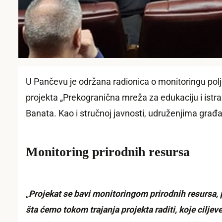
U Pančevu je održana radionica o monitoringu polj
projekta „Prekogranična mreža za edukaciju i istra
Banata. Kao i stručnoj javnosti, udruženjima građ
Monitoring prirodnih resursa
„
Projekat se bavi monitoringom prirodnih resursa
šta ćemo tokom trajanja projekta raditi, koje cilj