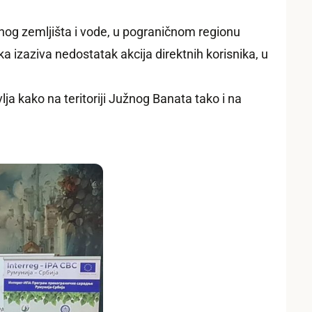
ednog zemljišta i vode, u pograničnom regionu
 izaziva nedostatak akcija direktnih korisnika, u
ja kako na teritoriji Južnog Banata tako i na