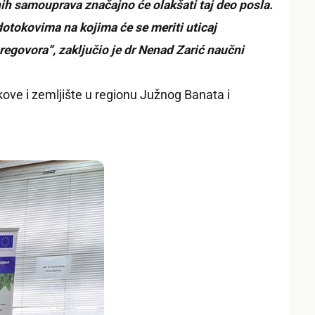
nih samouprava značajno će olakšati taj deo posla.
dotokovima na kojima će se meriti uticaj
pregovora“, zaključio je dr Nenad Zarić naučni
kove i zemljište u regionu Južnog Banata i