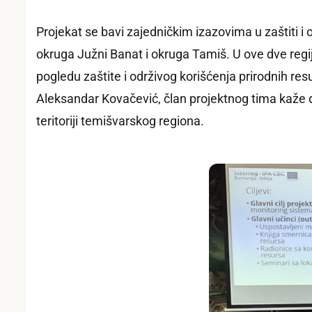
Projekat se bavi zajedničkim izazovima u zaštiti i 
okruga Južni Banat i okruga Tamiš. U ove dve regi
pogledu zaštite i održivog korišćenja prirodnih res
Aleksandar Kovačević, član projektnog tima kaže da 
teritoriji temišvarskog regiona.