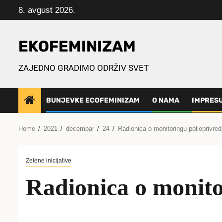
Skip
8. avgust 2026.
to
content
EKOFEMINIZAM
ZAJEDNO GRADIMO ODRŽIV SVET
BUNJEVKE ECOFEMINIZAM
O NAMA
IMPRES
Home
2021
decembar
24
Radionica o monitoringu poljoprivre
Zelene inicijative
Radionica o monito