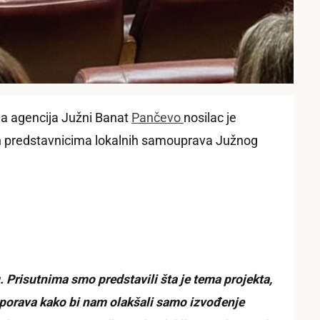
na agencija Južni Banat
Pančevo
nosilac je
ljen predstavnicima lokalnih samouprava Južnog
 Prisutnima smo predstavili šta je tema projekta,
ouporava kako bi nam olakšali samo izvođenje