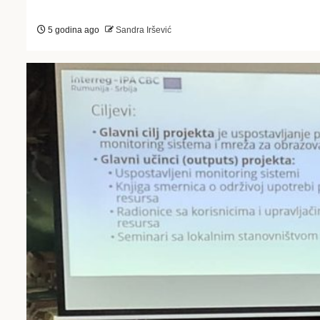
5 godina ago
Sandra Iršević