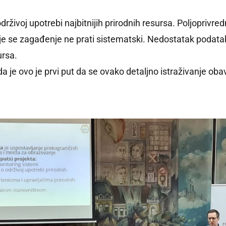
održivoj upotrebi najbitnijih prirodnih resursa. Poljoprivr
je se zagađenje ne prati sistematski. Nedostatak podataka
ursa.
je ovo je prvi put da se ovako detaljno istraživanje obavl