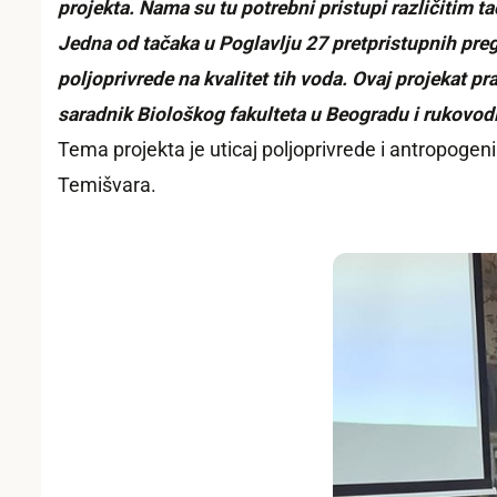
projekta. Nama su tu potrebni pristupi različitim 
Jedna od tačaka u Poglavlju 27 pretpristupnih preg
poljoprivrede na kvalitet tih voda. Ovaj projekat p
saradnik Biološkog fakulteta u Beogradu i rukovodi
Tema projekta je uticaj poljoprivrede i antropogen
Temišvara.