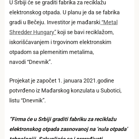
U Srbiji će se graditi fabrika za reciklažu
elektronskog otpada. U planu je da se fabrika
gradi u Bečeju. Investitor je mađarski
“Metal
Shredder Hungary”
koji se bavi reciklažom,
iskorišćavanjem i trgovinom elektronskim
otpadom sa plemenitim metalima,
navodi “Dnevnik”.
Projekat je započet 1. januara 2021.godine
potvrđeno iz Mađarskog konzulata u Subotici,
listu “Dnevnik”.
“Firma će u Srbiji graditi fabriku za reciklažu
elektronskog otpada zasnovanoj na ‘nula otpada’
tehnologiji. Sakupljaće se i prerađivati