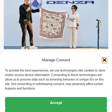
Zelene inicijative
Manage Consent
FLASH Charging: Šta znači punjenje baterije od 9
minuta?
To provide the best experiences, we use technologies like cookies to store
and/or access device information. Consenting to these technologies will
2 meseca ago
Sandra Iršević
allow us to process data such as browsing behavior or unique IDs on this
site. Not consenting or withdrawing consent, may adversely affect certain
features and functions.
Ekofeminizam
Ekologija i održivost
Kultura i umetnost
Accept
Projekti i Društvo