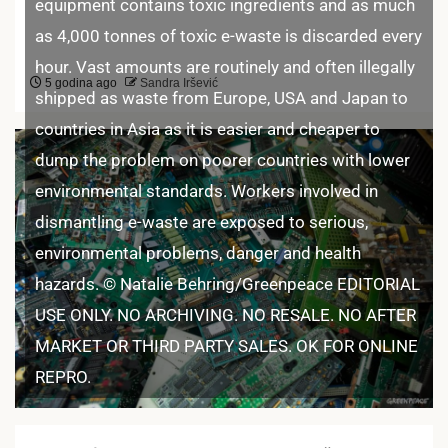
equipment contains toxic ingredients and as much
as 4,000 tonnes of toxic e-waste is discarded every
hour. Vast amounts are routinely and often illegally
5 godina ago
Sandra Iršević
shipped as waste from Europe, USA and Japan to
countries in Asia as it is easier and cheaper to
dump the problem on poorer countries with lower
environmental standards. Workers involved in
dismantling e-waste are exposed to serious,
environmental problems, danger and health
hazards. © Natalie Behring/Greenpeace EDITORIAL
USE ONLY. NO ARCHIVING. NO RESALE. NO AFTER
MARKET OR THIRD PARTY SALES. OK FOR ONLINE
REPRO.