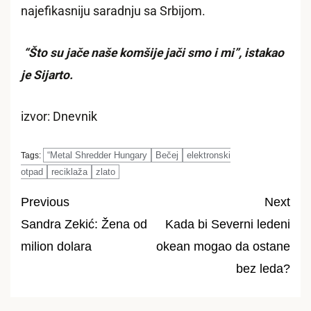
najefikasniju saradnju sa Srbijom.
“Što su jače naše komšije jači smo i mi”, istakao
je Sijarto.
izvor: Dnevnik
“Metal Shredder Hungary
Bečej
elektronski
Tags:
otpad
reciklaža
zlato
Previous
Next
Sandra Zekić: Žena od
Kada bi Severni ledeni
Post
milion dolara
okean mogao da ostane
navigation
bez leda?