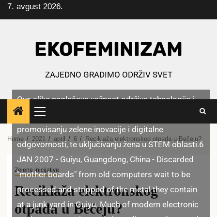
7. avgust 2026.
Skip
to
content
EKOFEMINIZAM
ZAJEDNO GRADIMO ODRŽIV SVET
Ova slika naglašava važnost održive tehnologije i
ekofeminizma u smanjenju elektronskog otpada,
Primary
Menu
promovisanju zelene inovacije i digitalne
Home
2021
april
6
Reciklaža elektronskog otpada u Bečeju?
odgovornosti, te uključivanju žena u STEM oblasti.6
JAN 2007 - Guiyu, Guangdong, China - Discarded
Zelene inicijative
"mother boards" from old computers wait to be
Reciklaža elektronskog
processed and stripped of the metal they contain
at a junk yard in Guiyu. Much of modern electronic
otpada u Bečeju?