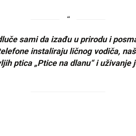
luče sami da izađu u prirodu i posm
lefone instaliraju ličnog vodiča, naš
jih ptica „Ptice na dlanu“ i uživanje