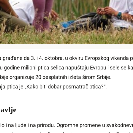
a građane da 3. i 4. oktobra, u okviru Evropskog vikenda po
u godine milioni ptica selica napuštaju Evropu i sele se
ije organizuje 20 besplatnih izleta širom Srbije.
ptica je „Kako biti dobar posmatrač ptica?“.
avlje
lo i na ljude i na prirodu. Ogromne promene u svakodnevno