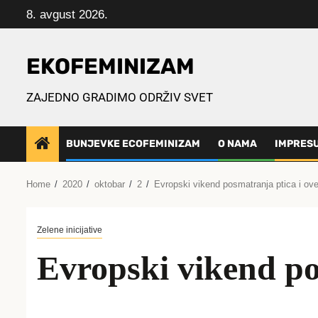
Skip
8. avgust 2026.
to
content
EKOFEMINIZAM
ZAJEDNO GRADIMO ODRŽIV SVET
BUNJEVKE ECOFEMINIZAM
O NAMA
IMPRES
Home
2020
oktobar
2
Evropski vikend posmatranja ptica i ov
Zelene inicijative
Evropski vikend po