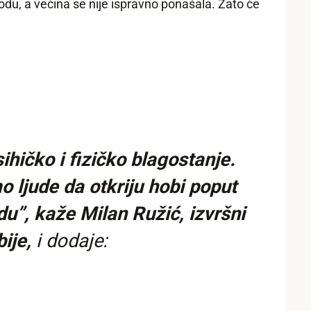
rodu, a većina se nije ispravno ponašala. Zato će
ihičko i fizičko blagostanje.
 ljude da otkriju hobi poput
du”, kaže Milan Ružić, izvršni
ije,
i dodaje: