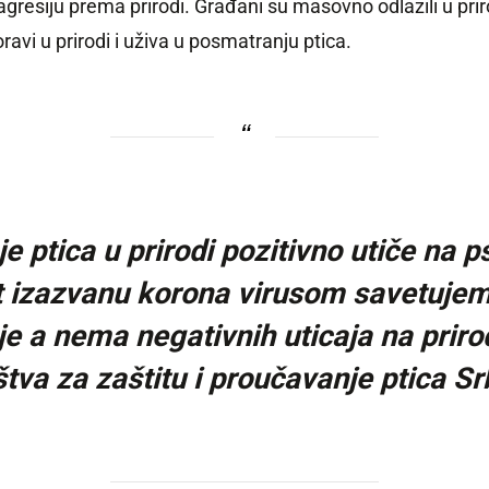
agresiju prema prirodi. Građani su masovno odlazili u pri
ravi u prirodi i uživa u posmatranju ptica.
ptica u prirodi pozitivno utiče na ps
t izazvanu korona virusom savetujemo
e a nema negativnih uticaja na priro
tva za zaštitu i proučavanje ptica Srb