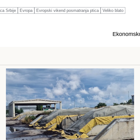
ca Srbije
Evropa
Evropski vikend posmatranja ptica
Veliko blato
Ekonomsko 