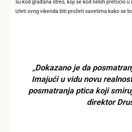
su kod građana stres, koji se kod nekih pretočio u 
izleti ovog vikenda biti prožeti savetima kako se bo
„
Dokazano je da posmatranje 
Imajući u vidu novu realnos
posmatranja ptica koji smiruj
direktor Druš