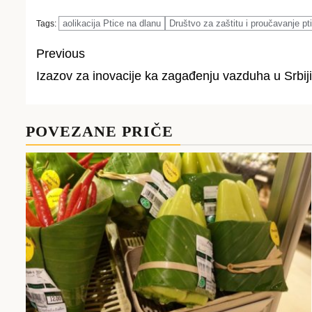
aolikacija Ptice na dlanu
Društvo za zaštitu i proučavanje pti
Tags:
Previous
Izazov za inovacije ka zagađenju vazduha u Srbiji
Post
navigation
POVEZANE PRIČE