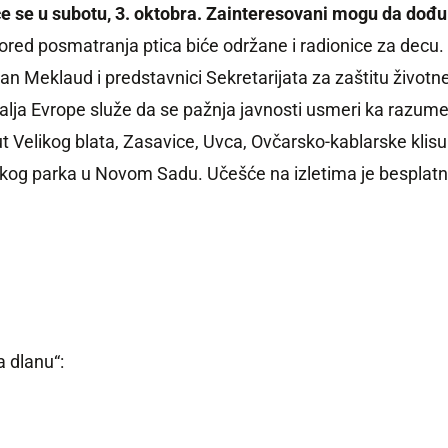
će se u subotu, 3. oktobra. Zainteresovani mogu da dođu
Pored posmatranja ptica biće održane i radionice za decu.
Šan Meklaud i predstavnici Sekretarijata za zaštitu život
 Evrope služe da se pažnja javnosti usmeri ka razumevanju
Velikog blata, Zasavice, Uvca, Ovčarsko-kablarske klisur
og parka u Novom Sadu. Učešće na izletima je besplatno, a
a dlanu“: