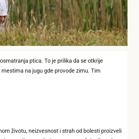
smatranja ptica. To je prilika da se otkrije
 ka mestima na jugu gde provode zimu. Tim
m životu, neizvesnost i strah od bolesti proizveli