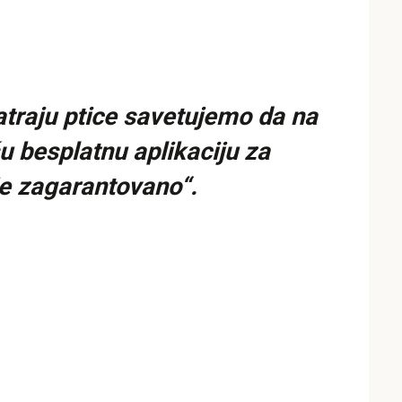
atraju ptice savetujemo da na
u besplatnu aplikaciju za
 je zagarantovano“.