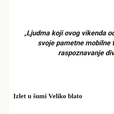
„
Ljudma koji ovog vikenda od
svoje pametne mobilne te
raspoznavanje divl
Izlet u šumi Veliko blato