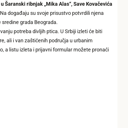
 u Šaranski ribnjak „Mika Alas“, Save Kovačevića
 Na događaju su svoje prisustvo potvrdili njena
ne sredine grada Beograda.
 potreba divljih ptica. U Srbiji izleti će biti
e, ali i van zaštićenih područja u urbanim
 listu izleta i prijavni formular možete pronaći