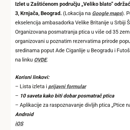
Izlet u Zaštićenom području „Veliko blato” održa
3, Krnjača, Beograd.
(Lokacija na
Google maps
). 
ekselencija ambasadorka Velike Britanije u Srbiji 
Organizovana posmatranja ptica u više od 35 zemalja
organizovani u poznatim rezervatima prirode poput 
sredinama poput Ade Ciganlije u Beogradu i Futošk
na linku
OVDE
.
Korisni linkovi:
– Lista izleta i
prijavni formular
–
10 saveta kako biti dobar posmatrač ptica
– Aplikacije za raspoznavanje divljih ptica „Ptice n
Android
iOS