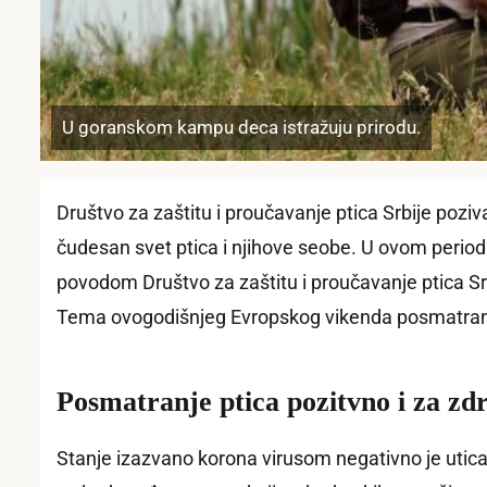
U goranskom kampu deca istražuju prirodu.
Društvo za zaštitu i proučavanje ptica Srbije poziv
čudesan svet ptica i njihove seobe. U ovom period
povodom Društvo za zaštitu i proučavanje ptica Srb
Tema ovogodišnjeg Evropskog vikenda posmatranja 
Posmatranje ptica pozitvno i za zdr
Stanje izazvano korona virusom negativno je utica