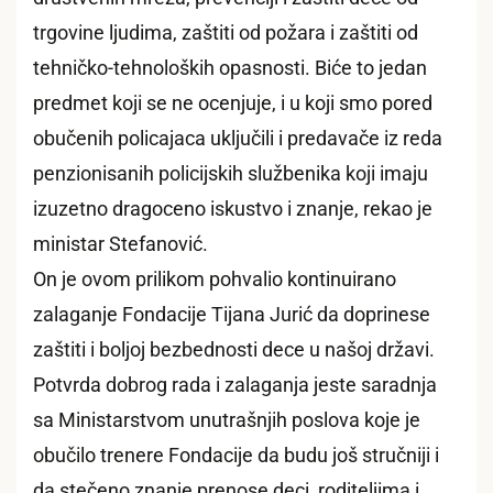
trgovine ljudima, zaštiti od požara i zaštiti od
tehničko-tehnoloških opasnosti. Biće to jedan
predmet koji se ne ocenjuje, i u koji smo pored
obučenih policajaca uključili i predavače iz reda
penzionisanih policijskih službenika koji imaju
izuzetno dragoceno iskustvo i znanje, rekao je
ministar Stefanović.
On je ovom prilikom pohvalio kontinuirano
zalaganje Fondacije Tijana Jurić da doprinese
zaštiti i boljoj bezbednosti dece u našoj državi.
Potvrda dobrog rada i zalaganja jeste saradnja
sa Ministarstvom unutrašnjih poslova koje je
obučilo trenere Fondacije da budu još stručniji i
da stečeno znanje prenose deci, roditeljima i