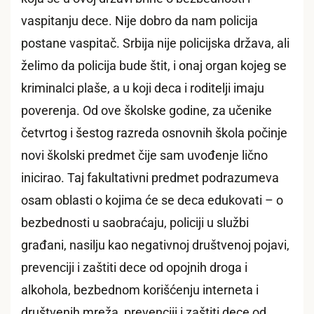
vaspitanju dece. Nije dobro da nam policija
postane vaspitač. Srbija nije policijska država, ali
želimo da policija bude štit, i onaj organ kojeg se
kriminalci plaše, a u koji deca i roditelji imaju
poverenja. Od ove školske godine, za učenike
četvrtog i šestog razreda osnovnih škola počinje
novi školski predmet čije sam uvođenje lično
inicirao. Taj fakultativni predmet podrazumeva
osam oblasti o kojima će se deca edukovati – o
bezbednosti u saobraćaju, policiji u službi
građani, nasilju kao negativnoj društvenoj pojavi,
prevenciji i zaštiti dece od opojnih droga i
alkohola, bezbednom korišćenju interneta i
društvenih mreža, prevenciji i zaštiti dece od