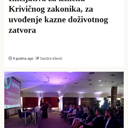
Krivičnog zakonika, za
uvođenje kazne doživotnog
zatvora
9 godina ago
Sandra Iršević