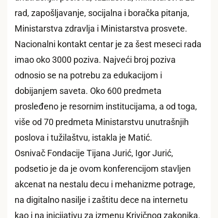
rad, zapošljavanje, socijalna i boračka pitanja,
Ministarstva zdravlja i Ministarstva prosvete.
Nacionalni kontakt centar je za šest meseci rada
imao oko 3000 poziva. Najveći broj poziva
odnosio se na potrebu za edukacijom i
dobijanjem saveta. Oko 600 predmeta
prosleđeno je resornim institucijama, a od toga,
više od 70 predmeta Ministarstvu unutrašnjih
poslova i tužilaštvu, istakla je Matić.
Osnivač Fondacije Tijana Jurić, Igor Jurić,
podsetio je da je ovom konferencijom stavljen
akcenat na nestalu decu i mehanizme potrage,
na digitalno nasilje i zaštitu dece na internetu
kao i na inicijativu za izmenu Krivičnog zakonika.