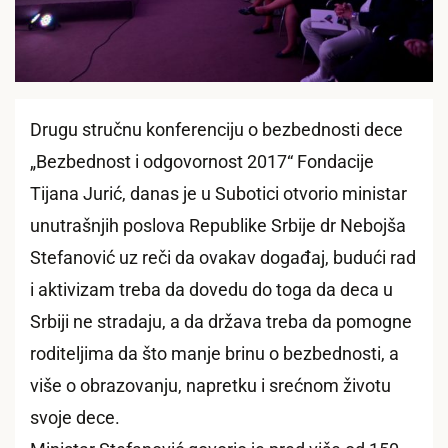
Drugu stručnu konferenciju o bezbednosti dece
„Bezbednost i odgovornost 2017“ Fondacije
Tijana Jurić, danas je u Subotici otvorio ministar
unutrašnjih poslova Republike Srbije dr Nebojša
Stefanović uz reči da ovakav događaj, budući rad
i aktivizam treba da dovedu do toga da deca u
Srbiji ne stradaju, a da država treba da pomogne
roditeljima da što manje brinu o bezbednosti, a
više o obrazovanju, napretku i srećnom životu
svoje dece.