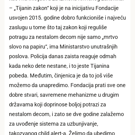
– „Tijanin zakon“ koji je na inicijativu Fondacije
usvojen 2015. godine dobro funkcioniše i najveću
zaslugu u tome što taj zakon koji reguliše
potragu za nestalom decom nije samo „mrtvo
slovo na papiru“, ima Ministarstvo unutrašnjih
poslova. Policija danas zaista reaguje odmah
kada neko dete nestane, i to jeste Tijanina
pobeda. Međutim, činjenica je da to još više
možemo da unapredimo. Fondacija prati sve one
dobre stvari, savremene mehanizme u drugim
državama koji doprinose boljoj potrazi za
nestalom decom, i zato se dve godine zalažemo
za uvođenje sistema za uzbunjivanje,
takozvanog child alert-a. Želimo da ubedimo