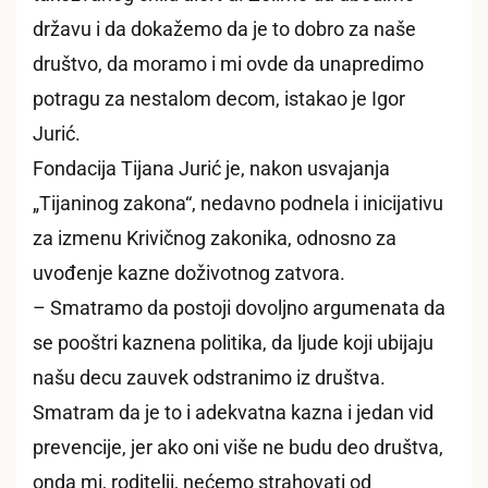
državu i da dokažemo da je to dobro za naše
društvo, da moramo i mi ovde da unapredimo
potragu za nestalom decom, istakao je Igor
Jurić.
Fondacija Tijana Jurić je, nakon usvajanja
„Tijaninog zakona“, nedavno podnela i inicijativu
za izmenu Krivičnog zakonika, odnosno za
uvođenje kazne doživotnog zatvora.
– Smatramo da postoji dovoljno argumenata da
se pooštri kaznena politika, da ljude koji ubijaju
našu decu zauvek odstranimo iz društva.
Smatram da je to i adekvatna kazna i jedan vid
prevencije, jer ako oni više ne budu deo društva,
onda mi, roditelji, nećemo strahovati od