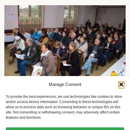
Manage Consent
Društvo i slobode
Žene sa invaliditetom: Istina koja razbija sve predrasude
To provide the best experiences, we use technologies like cookies to store
and/or access device information. Consenting to these technologies will
8 meseci ago
Sandra Iršević
allow us to process data such as browsing behavior or unique IDs on this
site. Not consenting or withdrawing consent, may adversely affect certain
features and functions.