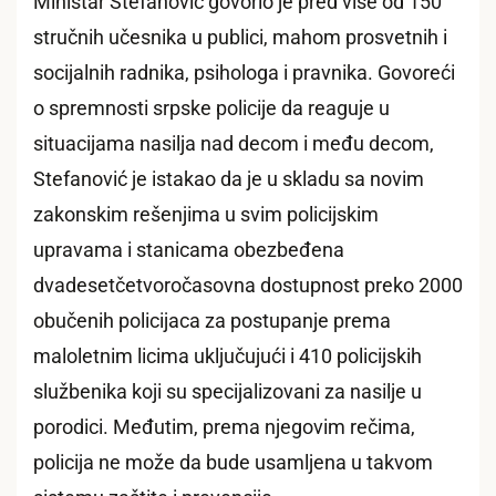
Ministar Stefanović govorio je pred više od 150
stručnih učesnika u publici, mahom prosvetnih i
socijalnih radnika, psihologa i pravnika. Govoreći
o spremnosti srpske policije da reaguje u
situacijama nasilja nad decom i među decom,
Stefanović je istakao da je u skladu sa novim
zakonskim rešenjima u svim policijskim
upravama i stanicama obezbeđena
dvadesetčetvoročasovna dostupnost preko 2000
obučenih policijaca za postupanje prema
maloletnim licima uključujući i 410 policijskih
službenika koji su specijalizovani za nasilje u
porodici. Međutim, prema njegovim rečima,
policija ne može da bude usamljena u takvom