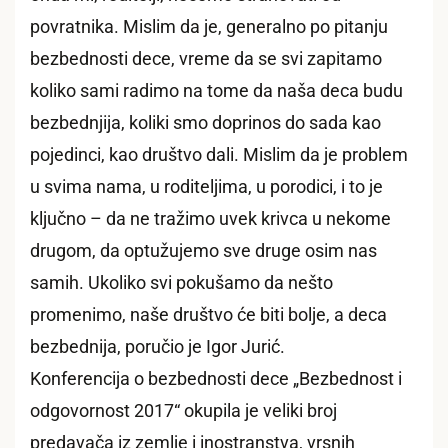
povratnika. Mislim da je, generalno po pitanju
bezbednosti dece, vreme da se svi zapitamo
koliko sami radimo na tome da naša deca budu
bezbednjija, koliki smo doprinos do sada kao
pojedinci, kao društvo dali. Mislim da je problem
u svima nama, u roditeljima, u porodici, i to je
ključno – da ne tražimo uvek krivca u nekome
drugom, da optužujemo sve druge osim nas
samih. Ukoliko svi pokušamo da nešto
promenimo, naše društvo će biti bolje, a deca
bezbednija, poručio je Igor Jurić.
Konferencija o bezbednosti dece „Bezbednost i
odgovornost 2017“ okupila je veliki broj
predavača iz zemlje i inostranstva, vrsnih