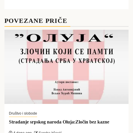
POVEZANE PRIČE
Društvo i slobode
Stradanje srpskog naroda Oluja:Zločin bez kazne
4 dana ago
Sandra Iršević