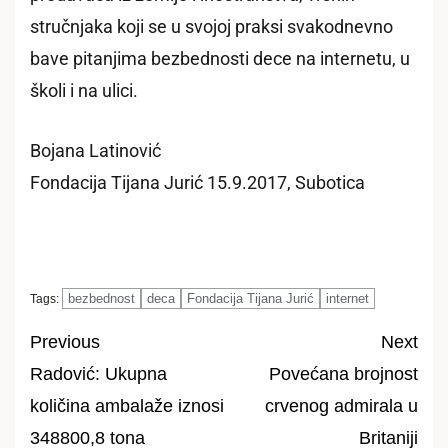
stručnjaka koji se u svojoj praksi svakodnevno
bave pitanjima bezbednosti dece na internetu, u
školi i na ulici.
Bojana Latinović
Fondacija Tijana Jurić 15.9.2017, Subotica
bezbednost
deca
Fondacija Tijana Jurić
internet
Tags:
Previous
Next
Radović: Ukupna
Povećana brojnost
Post
količina ambalaže iznosi
crvenog admirala u
navigation
348800,8 tona
Britaniji