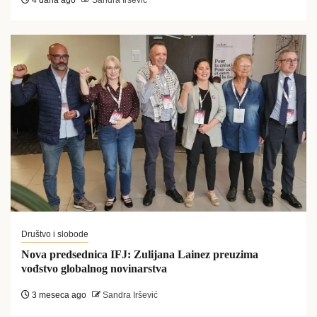
Društvo i slobode
Nova predsednica IFJ: Zulijana Lainez preuzima
vođstvo globalnog novinarstva
3 meseca ago
Sandra Iršević