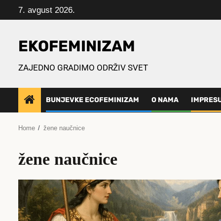
Skip
7. avgust 2026.
to
content
EKOFEMINIZAM
ZAJEDNO GRADIMO ODRŽIV SVET
BUNJEVKE ECOFEMINIZAM
O NAMA
IMPRES
Home
žene naučnice
žene naučnice