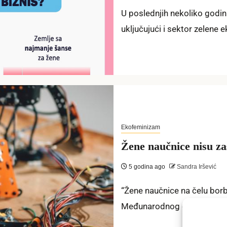
U poslednjih nekoliko godina
uključujući i sektor zelen
Ekofeminizam
Žene naučnice nisu zas
5 godina ago
Sandra Iršević
“Žene naučnice na čelu bor
Međunarodnog dana žena i de