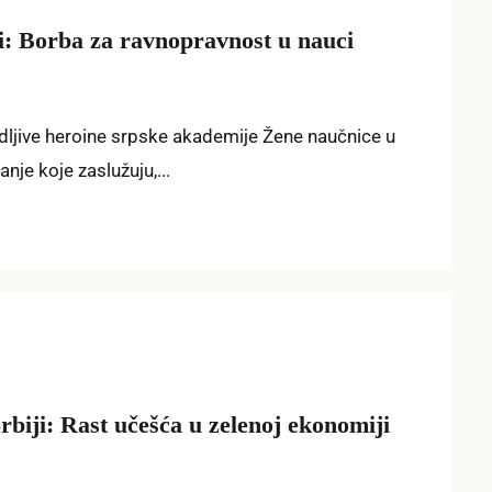
i: Borba za ravnopravnost u nauci
dljive heroine srpske akademije Žene naučnice u
anje koje zaslužuju,...
rbiji: Rast učešća u zelenoj ekonomiji