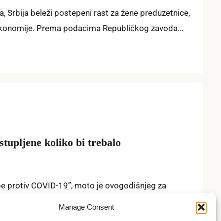
, Srbija beleži postepeni rast za žene preduzetnice,
e ekonomije. Prema podacima Republičkog zavoda...
tupljene koliko bi trebalo
be protiv COVID-19”, moto je ovogodišnjeg za
vojaka u nauci. Od izbijanja...
Manage Consent