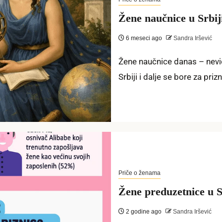
Žene naučnice u Srbij
6 meseci ago
Sandra Iršević
Žene naučnice danas – nevi
Srbiji i dalje se bore za prizn
Priče o ženama
Žene preduzetnice u S
2 godine ago
Sandra Iršević