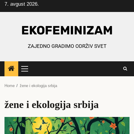
7. avgust 2026.
Skip
to
content
EKOFEMINIZAM
ZAJEDNO GRADIMO ODRŽIV SVET
Primary
Menu
Home
žene i ekologija srbija
žene i ekologija srbija