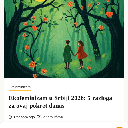
Ekofeminizam
Ekofeminizam u Srbiji 2026: 5 razloga
za ovaj pokret danas
3 meseca ago
Sandra Iršević