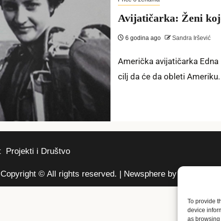
Avijatičarka: Ženi koj
6 godina ago
Sandra Iršević
Američka avijatičarka Edna 
cilj da će da obleti Ameriku. Ž
t
Projekti i Društvo
Copyright © All rights reserved.
|
Newsphere
by AF themes.
To provide t
device infor
as browsing 