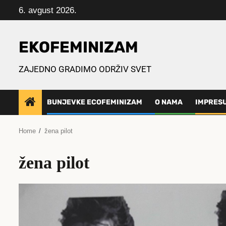
Skip
6. avgust 2026.
to
content
EKOFEMINIZAM
ZAJEDNO GRADIMO ODRŽIV SVET
BUNJEVKE ECOFEMINIZAM
O NAMA
IMPRES
Home
žena pilot
žena pilot