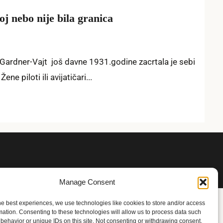
oj nebo nije bila granica
Gardner-Vajt još davne 1931.godine zacrtala je sebi
ene piloti ili avijatičari...
Manage Consent
he best experiences, we use technologies like cookies to store and/or access
mation. Consenting to these technologies will allow us to process data such
behavior or unique IDs on this site. Not consenting or withdrawing consent,