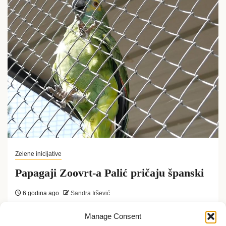
Zelene inicijative
Papagaji Zoovrt-a Palić pričaju španski
6 godina ago
Sandra Iršević
Arije opere “Karmen” Žorža Bizea mogu da se čuju
Manage Consent