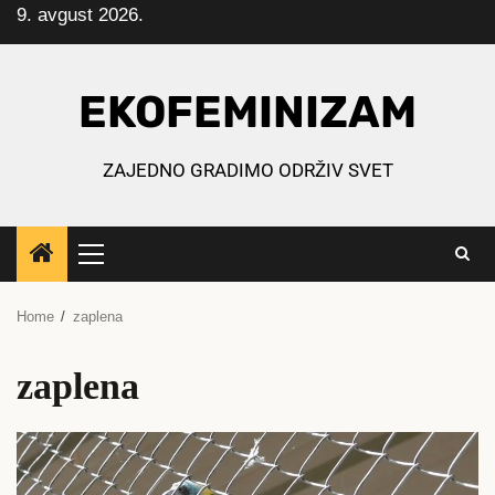
9. avgust 2026.
Skip
to
content
EKOFEMINIZAM
ZAJEDNO GRADIMO ODRŽIV SVET
Primary
Menu
Home
zaplena
zaplena