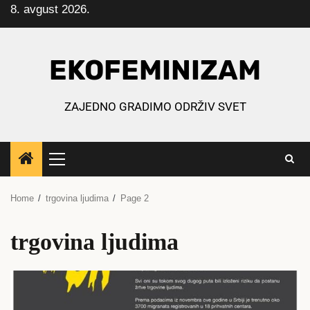
8. avgust 2026.
Skip
to
content
EKOFEMINIZAM
ZAJEDNO GRADIMO ODRŽIV SVET
Primary
Menu
Home
trgovina ljudima
Page 2
trgovina ljudima