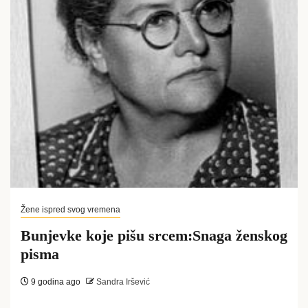
Žene ispred svog vremena
Bunjevke koje pišu srcem:Snaga ženskog
pisma
9 godina ago
Sandra Iršević