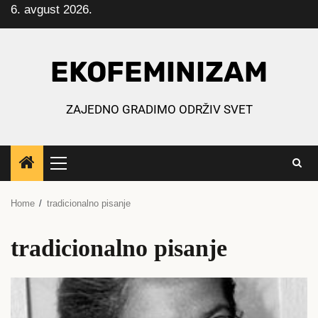
6. avgust 2026.
Skip
to
content
EKOFEMINIZAM
ZAJEDNO GRADIMO ODRŽIV SVET
Primary
Menu
Home
tradicionalno pisanje
tradicionalno pisanje