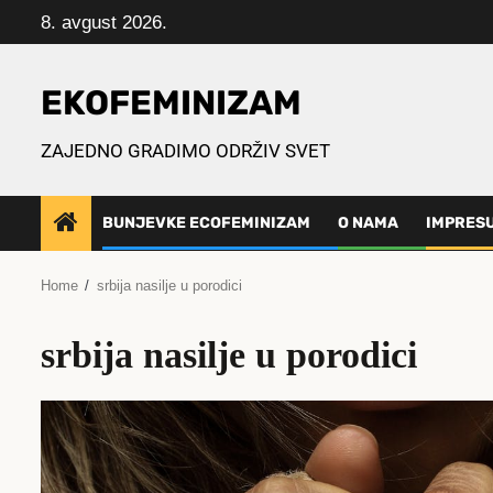
Skip
8. avgust 2026.
to
content
EKOFEMINIZAM
ZAJEDNO GRADIMO ODRŽIV SVET
BUNJEVKE ECOFEMINIZAM
O NAMA
IMPRES
Home
srbija nasilje u porodici
srbija nasilje u porodici