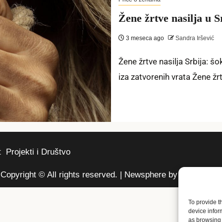
Žene žrtve nasilja u 
3 meseca ago
Sandra Iršević
Žene žrtve nasilja Srbija: š
iza zatvorenih vrata Žene žrtv
t
Projekti i Društvo
Copyright © All rights reserved.
|
Newsphere
by AF themes.
To provide t
device infor
as browsing 