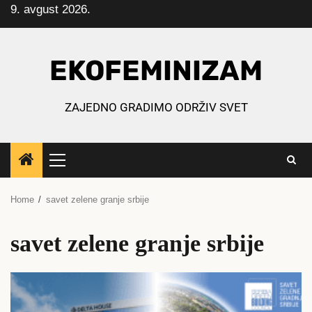
9. avgust 2026.
Skip
to
content
EKOFEMINIZAM
ZAJEDNO GRADIMO ODRŽIV SVET
Primary
Menu
Home
savet zelene granje srbije
savet zelene granje srbije