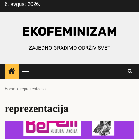
6. avgust 2026.
Skip
to
content
EKOFEMINIZAM
ZAJEDNO GRADIMO ODRŽIV SVET
Primary
Menu
Home
reprezentacija
reprezentacija