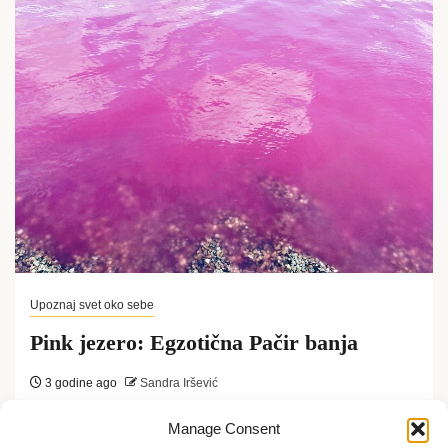
Upoznaj svet oko sebe
Pink jezero: Egzotična Pačir banja
3 godine ago
Sandra Iršević
Pink jezero na severu Srbije, nedaleko od Subotice,
Manage Consent