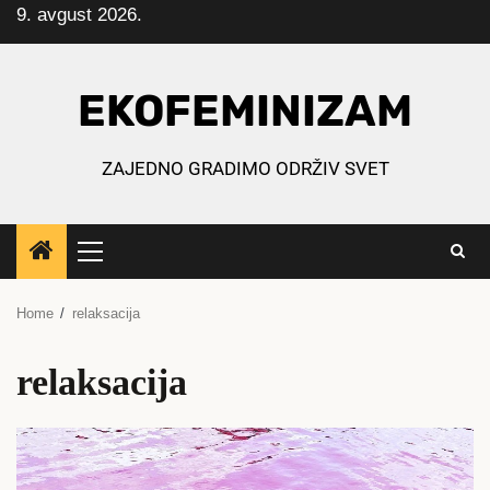
9. avgust 2026.
Skip
to
content
EKOFEMINIZAM
ZAJEDNO GRADIMO ODRŽIV SVET
Primary
Menu
Home
relaksacija
relaksacija