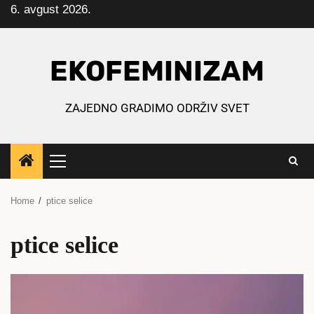
6. avgust 2026.
Skip
to
content
EKOFEMINIZAM
ZAJEDNO GRADIMO ODRŽIV SVET
Primary
Menu
Home
ptice selice
ptice selice