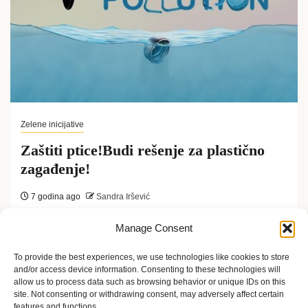
Zelene inicijative
Zaštiti ptice!Budi rešenje za plastično
zagađenje!
7 godina ago
Sandra Iršević
„Zaštiti ptice! Budi rešenje za plastično zagađenje!“,
Manage Consent
slogan je ovogodinjeg Dana ptica selica koji se
To provide the best experiences, we use technologies like cookies to store
and/or access device information. Consenting to these technologies will
uvek obeležava druge subote u...
allow us to process data such as browsing behavior or unique IDs on this
site. Not consenting or withdrawing consent, may adversely affect certain
features and functions.