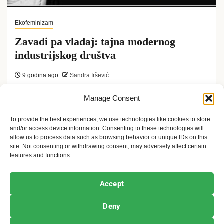
Ekofeminizam
Zavadi pa vladaj: tajna modernog
industrijskog društva
9 godina ago
Sandra Iršević
Ekofeminstkinja u Srbiji, Aleksandra Žikić izuzetno
Manage Consent
je aktivna na društvenim mrežama, ali poznata je po
To provide the best experiences, we use technologies like cookies to store
and/or access device information. Consenting to these technologies will
tome što prevodi radove Marije...
allow us to process data such as browsing behavior or unique IDs on this
site. Not consenting or withdrawing consent, may adversely affect certain
features and functions.
Ekofeminizam
Ekologija i održivost
Kultura i umetnost
Accept
Projekti i Društvo
Deny