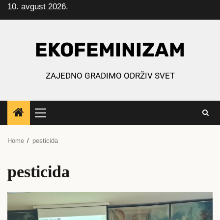
10. avgust 2026.
Skip
to
content
EKOFEMINIZAM
ZAJEDNO GRADIMO ODRŽIV SVET
Primary
Menu
Home
pesticida
pesticida