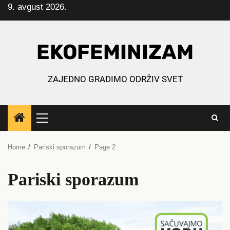
9. avgust 2026.
Skip
to
content
EKOFEMINIZAM
ZAJEDNO GRADIMO ODRŽIV SVET
Primary
Menu
Home
Pariski sporazum
Page 2
Pariski sporazum