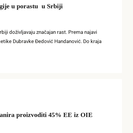
gije u porastu u Srbiji
Srbiji doživljavaju značajan rast. Prema najavi
rgetike Dubravke Đedović Handanović. Do kraja
lanira proizvoditi 45% EE iz OIE