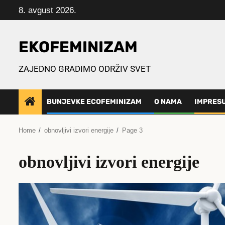
Skip
8. avgust 2026.
to
content
EKOFEMINIZAM
ZAJEDNO GRADIMO ODRŽIV SVET
BUNJEVKE ECOFEMINIZAM
O NAMA
IMPRES
Home
obnovljivi izvori energije
Page 3
obnovljivi izvori energije