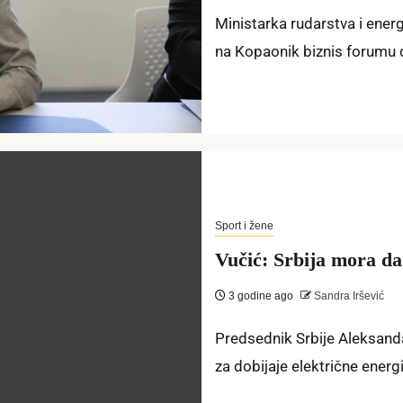
Ministarka rudarstva i energ
na Kopaonik biznis forumu da
Sport i žene
Vučić: Srbija mora da
3 godine ago
Sandra Iršević
Predsednik Srbije Aleksandar 
za dobijaje električne energ