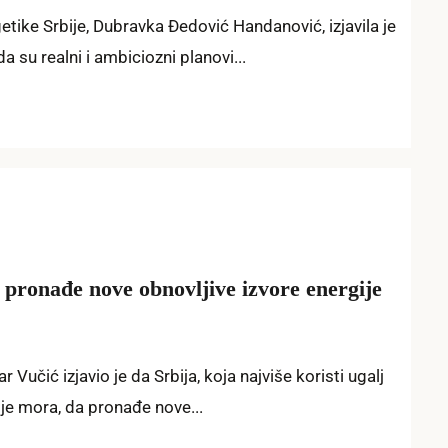
etike Srbije, Dubravka Đedović Handanović, izjavila je
 su realni i ambiciozni planovi...
 pronađe nove obnovljive izvore energije
Vučić izjavio je da Srbija, koja najviše koristi ugalj
ije mora, da pronađe nove...