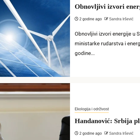
Obnovljivi izvori ener
2 godine ago
Sandra Iršević
Obnovljivi izvori energije u 
ministarke rudarstva i ene
godine...
Ekologija i održivost
Handanović: Srbija p
2 godine ago
Sandra Iršević