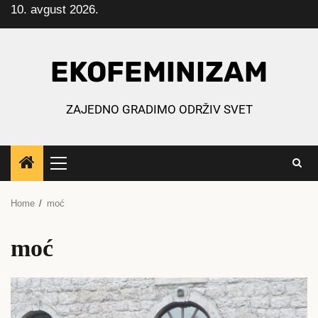
10. avgust 2026.
Skip
to
content
EKOFEMINIZAM
ZAJEDNO GRADIMO ODRŽIV SVET
Primary
Menu
Home
moć
moć