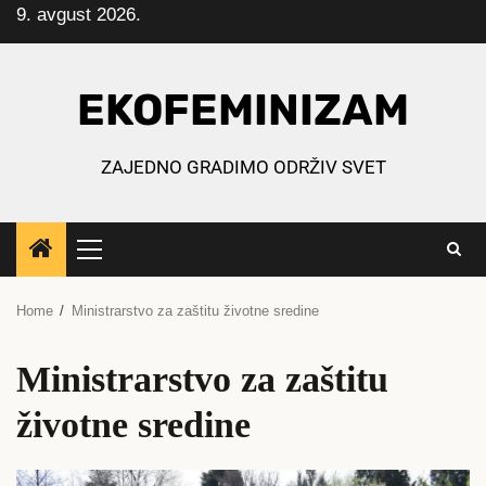
9. avgust 2026.
Skip
to
content
EKOFEMINIZAM
ZAJEDNO GRADIMO ODRŽIV SVET
Primary
Menu
Home
Ministrarstvo za zaštitu životne sredine
Ministrarstvo za zaštitu
životne sredine