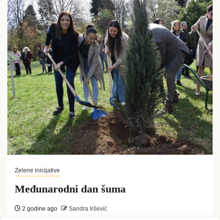
Zelene inicijative
Međunarodni dan šuma
2 godine ago
Sandra Iršević