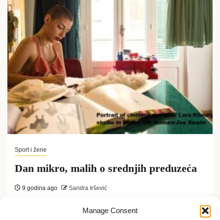
Sport i žene
Dan mikro, malih o srednjih preduzeća
9 godina ago
Sandra Iršević
Ove godine prvi put je 27.jun obeležen je kao Dan
Manage Consent