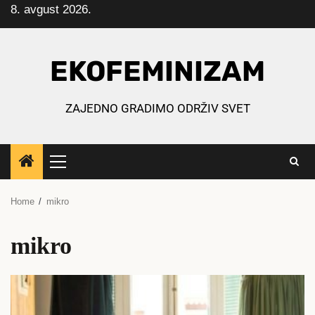
8. avgust 2026.
Skip
to
content
EKOFEMINIZAM
ZAJEDNO GRADIMO ODRŽIV SVET
Primary
Menu
Home
mikro
mikro