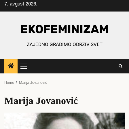
7. avgust 2026.
Skip
to
content
EKOFEMINIZAM
ZAJEDNO GRADIMO ODRŽIV SVET
Primary
Menu
Home
Marija Jovanović
Marija Jovanović