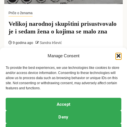
Priče o ženama
Velikoj narodnoj skupštini prisustvovalo
je i sedam žena o kojima se malo zna
9 godina ago
Sandra Iršević
Iako su bile među retkim ženama koje su
Manage Consent
prisustvovale Velikoj narodnoj Skupštini koja je
To provide the best experiences, we use technologies like cookies to store
and/or access device information. Consenting to these technologies will
održana 25. novembra 1918. godine u...
allow us to process data such as browsing behavior or unique IDs on this
site. Not consenting or withdrawing consent, may adversely affect certain
features and functions.
Ekofeminizam
Ekologija i održivost
Kultura i umetnost
Accept
Projekti i Društvo
Deny