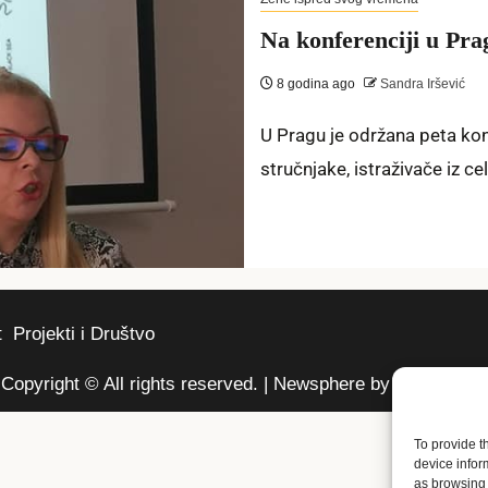
Na konferenciji u Pra
8 godina ago
Sandra Iršević
U Pragu je održana peta konf
stručnjake, istraživače iz cel
t
Projekti i Društvo
Copyright © All rights reserved.
|
Newsphere
by AF themes.
To provide t
device infor
as browsing 