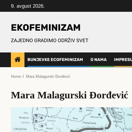
Skip
9. avgust 2026.
to
content
EKOFEMINIZAM
ZAJEDNO GRADIMO ODRŽIV SVET
BUNJEVKE ECOFEMINIZAM
O NAMA
IMPRES
Home
Mara Malagurski Đorđević
Mara Malagurski Đorđević